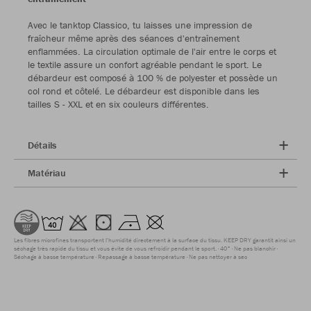
Avec le tanktop Classico, tu laisses une impression de
fraîcheur même après des séances d'entraînement
enflammées. La circulation optimale de l'air entre le corps et
le textile assure un confort agréable pendant le sport. Le
débardeur est composé à 100 % de polyester et possède un
col rond et côtelé. Le débardeur est disponible dans les
tailles S - XXL et en six couleurs différentes.
Détails
Matériau
Les fibres microfines transportent l'humidité directement à la surface du tissu. KEEP DRY garantit ainsi un
séchage très rapide du tissu et vous évite de vous refroidir pendant le sport.
40°
Ne pas blanchir
Séchage à basse température
Repassage à basse température
Ne pas nettoyer à sec