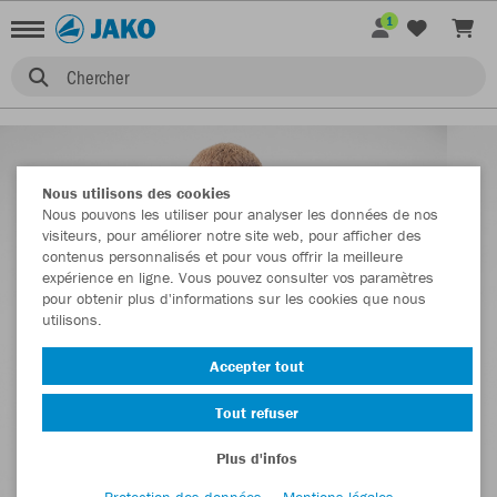
1
Chercher
Nous utilisons des cookies
Nous pouvons les utiliser pour analyser les données de nos
visiteurs, pour améliorer notre site web, pour afficher des
contenus personnalisés et pour vous offrir la meilleure
expérience en ligne. Vous pouvez consulter vos paramètres
pour obtenir plus d'informations sur les cookies que nous
utilisons.
Accepter tout
Tout refuser
Plus d'infos
Protection des données
Mentions légales