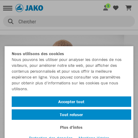
1
Chercher
Nous utilisons des cookies
Nous pouvons les utiliser pour analyser les données de nos
visiteurs, pour améliorer notre site web, pour afficher des
contenus personnalisés et pour vous offrir la meilleure
expérience en ligne. Vous pouvez consulter vos paramètres
pour obtenir plus d'informations sur les cookies que nous
utilisons.
Accepter tout
Tout refuser
Plus d'infos
Protection des données
Mentions légales