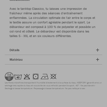
Avec le tanktop Classico, tu laisses une impression de
fraîcheur même après des séances d'entraînement
enflammées. La circulation optimale de l'air entre le corps et
le textile assure un confort agréable pendant le sport. Le
débardeur est composé à 100 % de polyester et possède un
col rond et côtelé. Le débardeur est disponible dans les
tailles S - XXL et en six couleurs différentes.
Détails
Matériau
Les fibres microfines transportent l'humidité directement à la surface du tissu. KEEP DRY garantit ainsi un
séchage très rapide du tissu et vous évite de vous refroidir pendant le sport.
40°
Ne pas blanchir
Séchage à basse température
Repassage à basse température
Ne pas nettoyer à sec