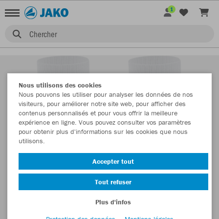
1
Chercher
Nous utilisons des cookies
Nous pouvons les utiliser pour analyser les données de nos
visiteurs, pour améliorer notre site web, pour afficher des
contenus personnalisés et pour vous offrir la meilleure
expérience en ligne. Vous pouvez consulter vos paramètres
pour obtenir plus d'informations sur les cookies que nous
utilisons.
Accepter tout
Tout refuser
Plus d'infos
Protection des données
Mentions légales