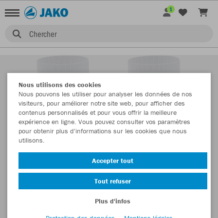
1
Chercher
Nous utilisons des cookies
Nous pouvons les utiliser pour analyser les données de nos
visiteurs, pour améliorer notre site web, pour afficher des
contenus personnalisés et pour vous offrir la meilleure
expérience en ligne. Vous pouvez consulter vos paramètres
pour obtenir plus d'informations sur les cookies que nous
utilisons.
Accepter tout
Tout refuser
Plus d'infos
Protection des données
Mentions légales