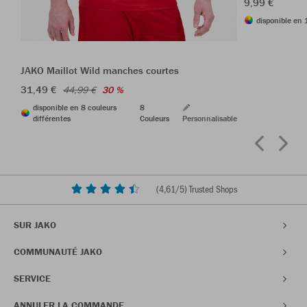
9,99 €
disponible en 
JAKO Maillot Wild manches courtes
31,49 €
44,99 €
30 %
disponible en 8 couleurs
8
différentes
Couleurs
Personnalisable
(
4,61
/5) Trusted Shops
SUR JAKO
COMMUNAUTÉ JAKO
SERVICE
ANNULER LA COMMANDE