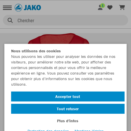
1
Chercher
Nous utilisons des cookies
Nous pouvons les utiliser pour analyser les données de nos
visiteurs, pour améliorer notre site web, pour afficher des
contenus personnalisés et pour vous offrir la meilleure
expérience en ligne. Vous pouvez consulter vos paramètres
pour obtenir plus d'informations sur les cookies que nous
utilisons.
Accepter tout
Tout refuser
Plus d'infos
Protection des données
Mentions légales