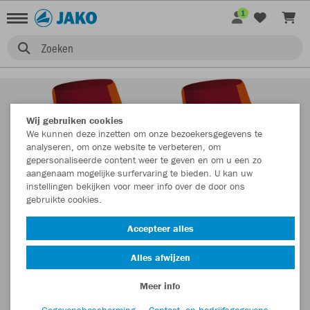
1
Zoeken
Wij gebruiken cookies
We kunnen deze inzetten om onze bezoekersgegevens te
analyseren, om onze website te verbeteren, om
gepersonaliseerde content weer te geven en om u een zo
aangenaam mogelijke surfervaring te bieden. U kan uw
instellingen bekijken voor meer info over de door ons
gebruikte cookies.
Accepteer alles
Alles afwijzen
Meer info
Gegevensbescherming
Contact- en bedrijfsgegevens