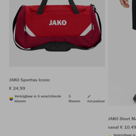
JAKO Sporttas Iconic
€ 24,99
Verkrijgbaar in 5 verschillende
5
kleuren
Kleuren
Aanpasbaar
JAKO Short M
vanaf € 10,4
Verkrijgbaar i