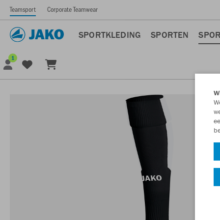
Teamsport
Corporate Teamwear
SPORTKLEDING
SPORTEN
SPOR
1
Wi
We
we
ee
be