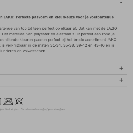
n JAKO: Perfecte pasvorm en kleurkeuze voor je voetbaltenue
altenue van top tot teen perfect op elkaar af. Dat kan met de LAZIO
 Het materiaal van polyester en elastaan sluit perfect aan rond je
rschillende kleuren passen perfect bij het brede assortiment JAKO-
k is verkrijgbaar in de maten 31-34, 35-38, 39-42 en 43-46 en is
 kinderen en volwassenen.
ogen
Niet strijken
Niet chemisch reinigen/geen droogkuis