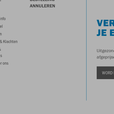
ANNULEREN
info
VER
el
JE 
n
& Klachten
&
Uitgezon
s
afgeprijs
r ons
WORD 