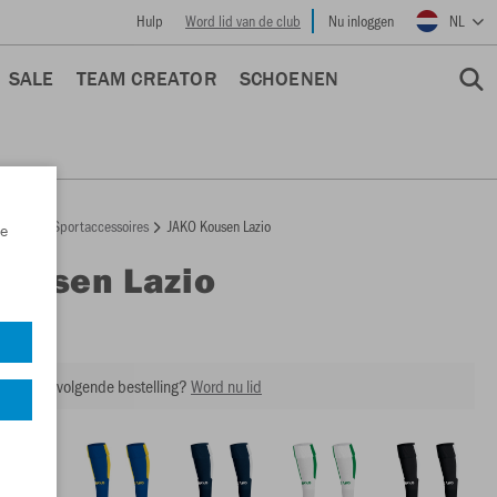
Hulp
Word lid van de club
Nu inloggen
NL
SALE
TEAM CREATOR
SCHOENEN
epage
Sportaccessoires
JAKO Kousen Lazio
e
Kousen Lazio
3866
ing op je volgende bestelling?
Word nu lid