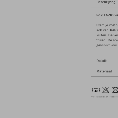
Beschrijving
Sok LAZIO va
Stem je voetb
sok van JAKO.
kuiten. De ve
truien. De so
geschikt voor
Details
Materiaal
40°
Niet bleken
Niet dr