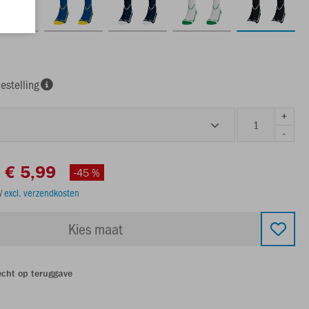
estelling
+
-
€ 5,99
-45 %
TW
excl. verzendkosten
Kies maat
echt op teruggave