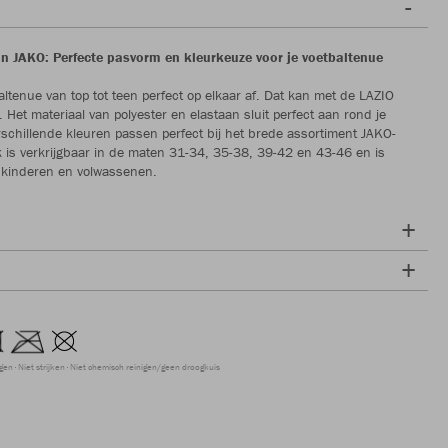
n JAKO: Perfecte pasvorm en kleurkeuze voor je voetbaltenue
altenue van top tot teen perfect op elkaar af. Dat kan met de LAZIO
 Het materiaal van polyester en elastaan sluit perfect aan rond je
rschillende kleuren passen perfect bij het brede assortiment JAKO-
k is verkrijgbaar in de maten 31-34, 35-38, 39-42 en 43-46 en is
 kinderen en volwassenen.
ogen
Niet strijken
Niet chemisch reinigen/geen droogkuis