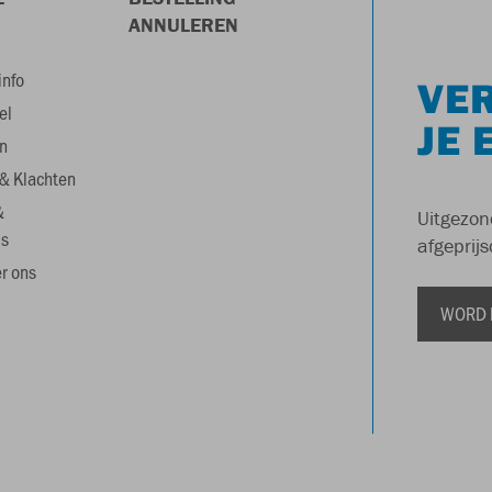
ANNULEREN
info
VER
el
JE 
n
& Klachten
&
Uitgezon
s
afgeprijs
r ons
WORD 