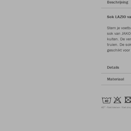
Beschrijving
Sok LAZIO va
Stem je voetb
sok van JAKO.
kuiten. De ve
truien. De so
geschikt voor
Details
Materiaal
40°
Niet bleken
Niet dr