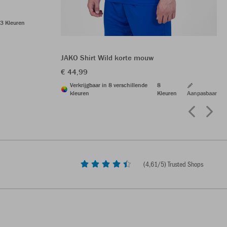
3 Kleuren
JAKO Shirt Wild korte mouw
€ 44,99
Verkrijgbaar in 8 verschillende
8
kleuren
Kleuren
Aanpasbaar
(
4,61
/5) Trusted Shops