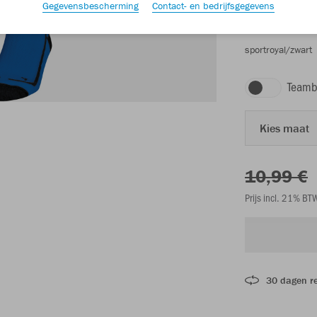
Gegevensbescherming
Contact- en bedrijfsgegevens
sportroyal/zwart
Teamb
Kies maat
10,99 €
Prijs incl. 21% B
30 dagen r