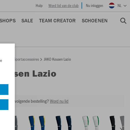
Hulp
Word lid van de club
Nu inloggen
NL
 SHOPS
SALE
TEAM CREATOR
SCHOENEN
epage
Sportaccessoires
JAKO Kousen Lazio
e
Kousen Lazio
3866
ing op je volgende bestelling?
Word nu lid