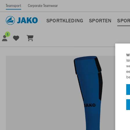
Teamsport
Corporate Teamwear
SPORTKLEDING
SPORTEN
SPOR
1
Wi
We
we
ee
be