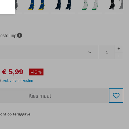
estelling
+
-
€ 5,99
-45 %
TW
excl. verzendkosten
Kies maat
echt op teruggave