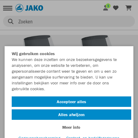
1
Zoeken
Wij gebruiken cookies
We kunnen deze inzetten om onze bezoekersgegevens te
analyseren, om onze website te verbeteren, om
gepersonaliseerde content weer te geven en om u een zo
aangenaam mogelijke surfervaring te bieden. U kan uw
instellingen bekijken voor meer info over de door ons
gebruikte cookies.
Accepteer alles
Alles afwijzen
Meer info
Gegevensbescherming
Contact- en bedrijfsgegevens