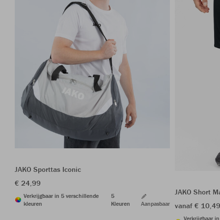
JAKO Sporttas Iconic
€ 24,99
JAKO Short M
Verkrijgbaar in 5 verschillende
5
kleuren
Kleuren
Aanpasbaar
vanaf € 10,4
Verkrijgbaar i