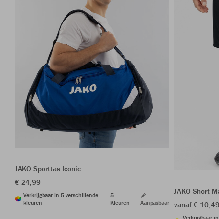
JAKO Sporttas Iconic
€ 24,99
JAKO Short M
Verkrijgbaar in 5 verschillende
5
kleuren
Kleuren
Aanpasbaar
vanaf € 10,4
Verkrijgbaar i