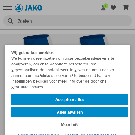
1
Zoeken
Wij gebruiken cookies
We kunnen deze inzetten om onze bezoekersgegevens te
analyseren, om onze website te verbeteren, om
gepersonaliseerde content weer te geven en om u een zo
aangenaam mogelijke surfervaring te bieden. U kan uw
instellingen bekijken voor meer info over de door ons
gebruikte cookies.
Accepteer alles
Alles afwijzen
Meer info
Gegevensbescherming
Contact- en bedrijfsgegevens