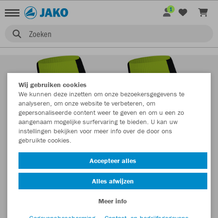
1
Zoeken
Wij gebruiken cookies
We kunnen deze inzetten om onze bezoekersgegevens te
analyseren, om onze website te verbeteren, om
gepersonaliseerde content weer te geven en om u een zo
aangenaam mogelijke surfervaring te bieden. U kan uw
instellingen bekijken voor meer info over de door ons
gebruikte cookies.
Accepteer alles
Alles afwijzen
Meer info
Gegevensbescherming
Contact- en bedrijfsgegevens