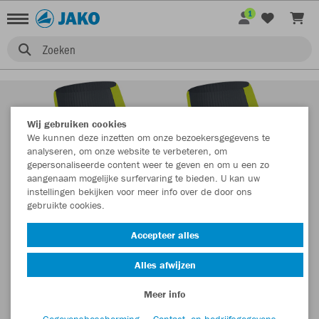
1
Zoeken
Wij gebruiken cookies
We kunnen deze inzetten om onze bezoekersgegevens te
analyseren, om onze website te verbeteren, om
gepersonaliseerde content weer te geven en om u een zo
aangenaam mogelijke surfervaring te bieden. U kan uw
instellingen bekijken voor meer info over de door ons
gebruikte cookies.
Accepteer alles
Alles afwijzen
Meer info
Gegevensbescherming
Contact- en bedrijfsgegevens