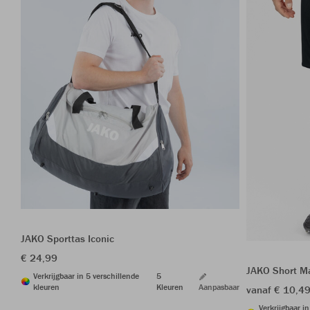
JAKO Sporttas Iconic
€ 24,99
JAKO Short M
Verkrijgbaar in 5 verschillende
5
kleuren
Kleuren
Aanpasbaar
vanaf € 10,4
Verkrijgbaar i