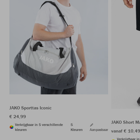
JAKO Sporttas Iconic
€ 24,99
JAKO Short M
Verkrijgbaar in 5 verschillende
5
kleuren
Kleuren
Aanpasbaar
vanaf € 10,4
Verkrijgbaar i