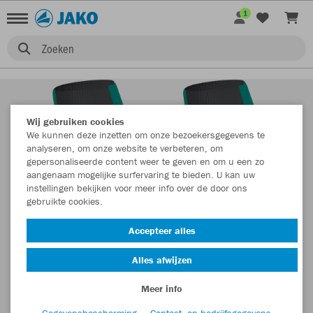
1
Zoeken
Wij gebruiken cookies
We kunnen deze inzetten om onze bezoekersgegevens te
analyseren, om onze website te verbeteren, om
gepersonaliseerde content weer te geven en om u een zo
aangenaam mogelijke surfervaring te bieden. U kan uw
instellingen bekijken voor meer info over de door ons
gebruikte cookies.
Accepteer alles
Alles afwijzen
Meer info
Gegevensbescherming
Contact- en bedrijfsgegevens