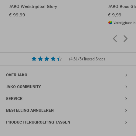
JAKO Wedstrijdbal Glory
JAKO Kous Gl
€ 99,99
€ 9,99
Verkrijgbaar i
(
4,61
/5) Trusted Shops
OVER JAKO
JAKO COMMUNITY
SERVICE
BESTELLING ANNULEREN
PRODUCTTERUGROEPING TASSEN