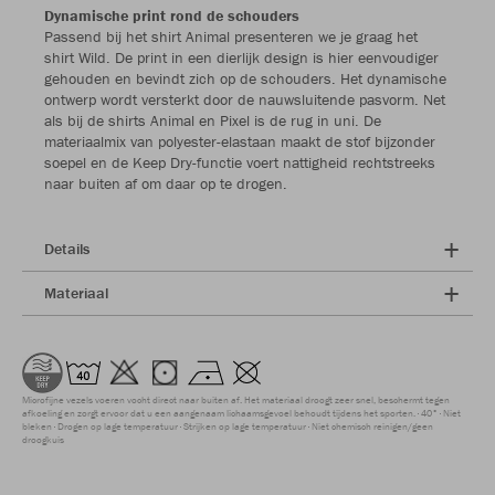
Dynamische print rond de schouders
Passend bij het shirt Animal presenteren we je graag het
shirt Wild. De print in een dierlijk design is hier eenvoudiger
gehouden en bevindt zich op de schouders. Het dynamische
ontwerp wordt versterkt door de nauwsluitende pasvorm. Net
als bij de shirts Animal en Pixel is de rug in uni. De
materiaalmix van polyester-elastaan maakt de stof bijzonder
soepel en de Keep Dry-functie voert nattigheid rechtstreeks
naar buiten af om daar op te drogen.
Details
Materiaal
Microfijne vezels voeren vocht direct naar buiten af. Het materiaal droogt zeer snel, beschermt tegen
afkoeling en zorgt ervoor dat u een aangenaam lichaamsgevoel behoudt tijdens het sporten.
40°
Niet
bleken
Drogen op lage temperatuur
Strijken op lage temperatuur
Niet chemisch reinigen/geen
droogkuis