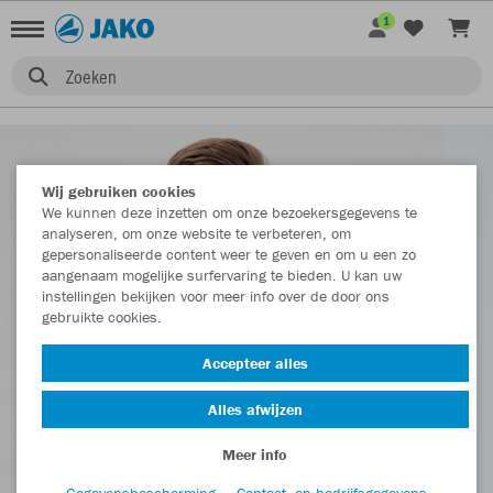
1
Zoeken
Wij gebruiken cookies
We kunnen deze inzetten om onze bezoekersgegevens te
analyseren, om onze website te verbeteren, om
gepersonaliseerde content weer te geven en om u een zo
aangenaam mogelijke surfervaring te bieden. U kan uw
instellingen bekijken voor meer info over de door ons
gebruikte cookies.
Accepteer alles
Alles afwijzen
Meer info
Gegevensbescherming
Contact- en bedrijfsgegevens