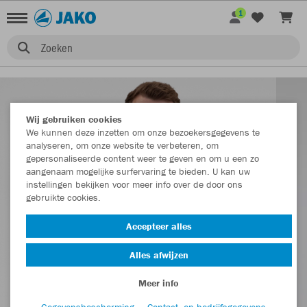
1
Zoeken
Wij gebruiken cookies
We kunnen deze inzetten om onze bezoekersgegevens te
analyseren, om onze website te verbeteren, om
gepersonaliseerde content weer te geven en om u een zo
aangenaam mogelijke surfervaring te bieden. U kan uw
instellingen bekijken voor meer info over de door ons
gebruikte cookies.
Accepteer alles
Alles afwijzen
Meer info
Gegevensbescherming
Contact- en bedrijfsgegevens