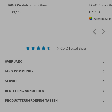
JAKO Wedstrijdbal Glory
JAKO Kous Gl
€ 99,99
€ 9,99
Verkrijgbaar i
(
4,61
/5) Trusted Shops
OVER JAKO
JAKO COMMUNITY
SERVICE
BESTELLING ANNULEREN
PRODUCTTERUGROEPING TASSEN