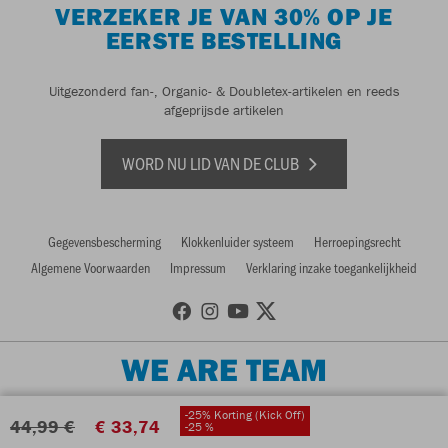
VERZEKER JE VAN 30% OP JE
EERSTE BESTELLING
Uitgezonderd fan-, Organic- & Doubletex-artikelen en reeds
afgeprijsde artikelen
WORD NU LID VAN DE CLUB
Gegevensbescherming
Klokkenluider systeem
Herroepingsrecht
Algemene Voorwaarden
Impressum
Verklaring inzake toegankelijkheid
WE ARE TEAM
-25% Korting (Kick Off)
44,99 €
€ 33,74
-25 %