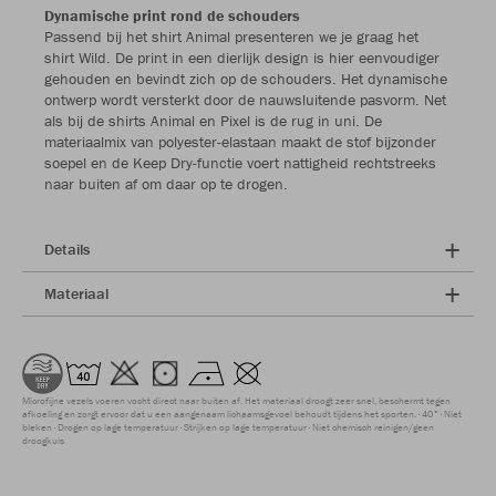
Dynamische print rond de schouders
Passend bij het shirt Animal presenteren we je graag het
shirt Wild. De print in een dierlijk design is hier eenvoudiger
gehouden en bevindt zich op de schouders. Het dynamische
ontwerp wordt versterkt door de nauwsluitende pasvorm. Net
als bij de shirts Animal en Pixel is de rug in uni. De
materiaalmix van polyester-elastaan maakt de stof bijzonder
soepel en de Keep Dry-functie voert nattigheid rechtstreeks
naar buiten af om daar op te drogen.
Details
Materiaal
Microfijne vezels voeren vocht direct naar buiten af. Het materiaal droogt zeer snel, beschermt tegen
afkoeling en zorgt ervoor dat u een aangenaam lichaamsgevoel behoudt tijdens het sporten.
40°
Niet
bleken
Drogen op lage temperatuur
Strijken op lage temperatuur
Niet chemisch reinigen/geen
droogkuis