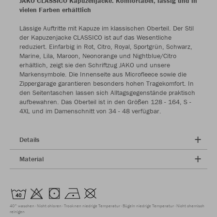
JAKO CLASSICO Kapuzenjacke: Komfortabel, lässig und in
vielen Farben erhältlich
Lässige Auftritte mit Kapuze im klassischen Oberteil. Der Stil
der Kapuzenjacke CLASSICO ist auf das Wesentliche
reduziert. Einfarbig in Rot, Citro, Royal, Sportgrün, Schwarz,
Marine, Lila, Maroon, Neonorange und Nightblue/Citro
erhältlich, zeigt sie den Schriftzug JAKO und unsere
Markensymbole. Die Innenseite aus Microfleece sowie die
Zippergarage garantieren besonders hohen Tragekomfort. In
den Seitentaschen lassen sich Alltagsgegenstände praktisch
aufbewahren. Das Oberteil ist in den Größen 128 - 164, S -
4XL und im Damenschnitt von 34 - 48 verfügbar.
Details
Material
40° waschen
Nicht chloren
Trocknen niedrige Temperatur
Bügeln niedrige Temperatur
Nicht chemisch
reinigen