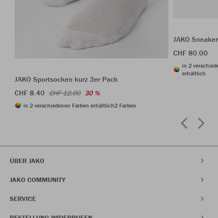
JAKO Sneaker
CHF 80.00
in 2 verschie
erhältlich
JAKO Sportsocken kurz 3er Pack
CHF 8.40
CHF 12.00
30 %
in 2 verschiedenen Farben erhältlich
2 Farben
ÜBER JAKO
JAKO COMMUNITY
SERVICE
BESTELLUNG WIDERRUFEN