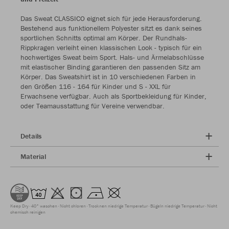
Das Sweat CLASSICO eignet sich für jede Herausforderung.
Bestehend aus funktionellem Polyester sitzt es dank seines
sportlichen Schnitts optimal am Körper. Der Rundhals-
Rippkragen verleiht einen klassischen Look - typisch für ein
hochwertiges Sweat beim Sport. Hals- und Ärmelabschlüsse
mit elastischer Binding garantieren den passenden Sitz am
Körper. Das Sweatshirt ist in 10 verschiedenen Farben in
den Größen 116 - 164 für Kinder und S - XXL für
Erwachsene verfügbar. Auch als Sportbekleidung für Kinder,
oder Teamausstattung für Vereine verwendbar.
Details
Material
Keep Dry
40° waschen
Nicht chloren
Trocknen niedrige Temperatur
Bügeln niedrige Temperatur
Nicht
chemisch reinigen