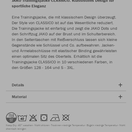
JAKO Trainingsjacke CLASSICO: Klassisches Design für
sportliche Eleganz
Eine Trainingsjacke, die mit klassischem Design überzeugt.
Der Style von CLASSICO ist auf das Wesentliche reduziert.
Die Trainingsjacke ist einfarbig und zeigt die JAKO Dots und
den Schriftzug JAKO auf der Brust und im Schulterbereich.
In den Seitentaschen mit Reißverschluss lassen sich kleine
Gegenstände wie Schlüssel und Co. aufbewahren. Jacken-
und Ärmelabschlüsse mit elastischer Binding gewährleisten
einen optimalen Sitz des Oberteils. Erhältlich ist die
Trainingsjacke CLASSICO in 10 verschiedenen Farben, in
den Größen 128 - 164 und S - 3XL.
Details
Material
Keep Dry
40° waschen
Nicht chloren
Trocknen niedrige Temperatur
Bügeln niedrige Temperatur
Nicht
chemisch reinigen