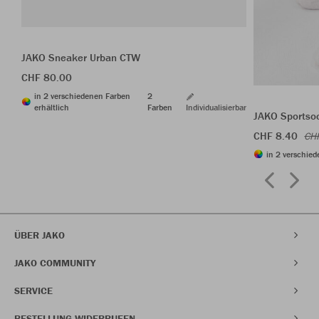
JAKO Sneaker Urban CTW
CHF 80.00
in 2 verschiedenen Farben
2
erhältlich
Farben
Individualisierbar
JAKO Sportso
CHF 8.40
CH
in 2 verschied
ÜBER JAKO
JAKO COMMUNITY
SERVICE
BESTELLUNG WIDERRUFEN