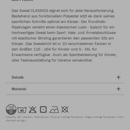
Das Sweat CLASSICO eignet sich für jede Herausforderung.
Bestehend aus funktionellem Polyester sitzt es dank seines
sportlichen Schnitts optimal am Körper. Der Rundhals-
Rippkragen verleiht einen klassischen Look - typisch für ein
hochwertiges Sweat beim Sport. Hals- und Ärmelabschlüsse
mit elastischer Binding garantieren den passenden Sitz am
Körper. Das Sweatshirt ist in 10 verschiedenen Farben in
den Größen 116 - 164 für Kinder und S - XXL für
Erwachsene verfügbar. Auch als Sportbekleidung für Kinder,
oder Teamausstattung für Vereine verwendbar.
Details
Material
Keep Dry
40° waschen
Nicht chloren
Trocknen niedrige Temperatur
Bügeln niedrige Temperatur
Nicht
chemisch reinigen