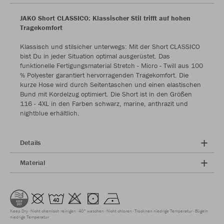
JAKO Short CLASSICO: Klassischer Stil trifft auf hohen
Tragekomfort
Klassisch und stilsicher unterwegs: Mit der Short CLASSICO
bist Du in jeder Situation optimal ausgerüstet. Das
funktionelle Fertigungsmaterial Stretch - Micro - Twill aus 100
% Polyester garantiert hervorragenden Tragekomfort. Die
kurze Hose wird durch Seitentaschen und einen elastischen
Bund mit Kordelzug optimiert. Die Short ist in den Größen
116 - 4XL in den Farben schwarz, marine, anthrazit und
nightblue erhältlich.
Details
Material
Keep Dry
Nicht chemisch reinigen
40° waschen
Nicht chloren
Trocknen niedrige Temperatur
Bügeln
niedrige Temperatur