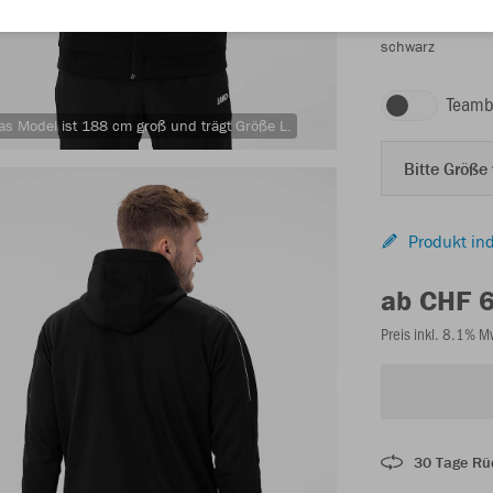
schwarz
Teamb
as Model ist 188 cm groß und trägt Größe L.
Bitte Größe
Produkt ind
ab CHF 
Preis inkl. 8.1% 
30 Tage Rü