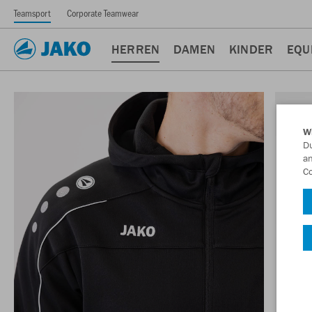
Teamsport
Corporate Teamwear
HERREN
DAMEN
KINDER
EQU
W
Du
an
Co