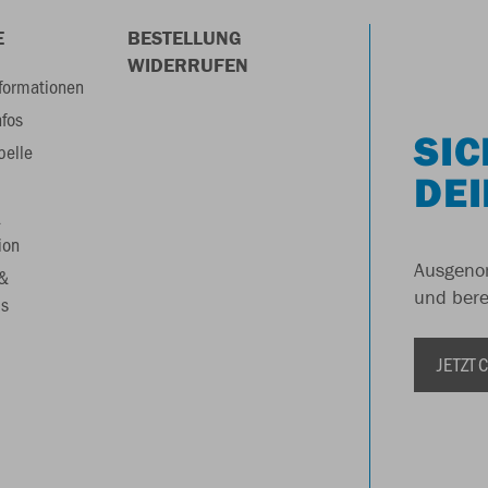
E
BESTELLUNG
WIDERRUFEN
formationen
nfos
SIC
belle
DEI
&
ion
Ausgenom
 &
und berei
s
JETZT