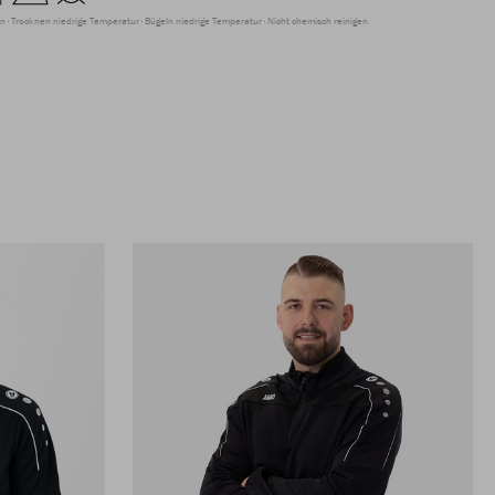
en
Trocknen niedrige Temperatur
Bügeln niedrige Temperatur
Nicht chemisch reinigen