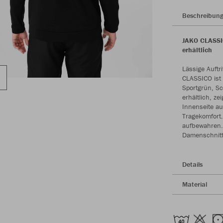
Beschreibun
JAKO CLASSIC
erhältlich
Lässige Auftr
CLASSICO ist a
Sportgrün, Sc
erhältlich, z
Innenseite au
Tragekomfort.
aufbewahren. 
Damenschnitt
Details
Material