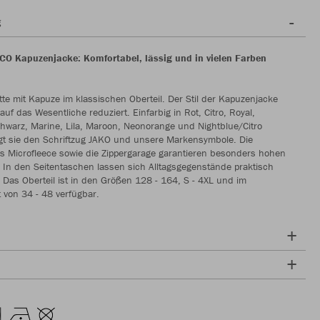
g
O Kapuzenjacke: Komfortabel, lässig und in vielen Farben
itte mit Kapuze im klassischen Oberteil. Der Stil der Kapuzenjacke
uf das Wesentliche reduziert. Einfarbig in Rot, Citro, Royal,
hwarz, Marine, Lila, Maroon, Neonorange und Nightblue/Citro
eigt sie den Schriftzug JAKO und unsere Markensymbole. Die
s Microfleece sowie die Zippergarage garantieren besonders hohen
 In den Seitentaschen lassen sich Alltagsgegenstände praktisch
Das Oberteil ist in den Größen 128 - 164, S - 4XL und im
 von 34 - 48 verfügbar.