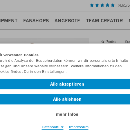
(
4,61
/5
IPMENT
FANSHOPS
ANGEBOTE
TEAM CREATOR
Sta
Zurück
JAKO
ir verwenden Cookies
rch die Analyse der Besucherdaten können wir dir personalisierte Inhalte
Classi
zeigen und unsere Website verbessern. Weitere Informationen zu den
okies findest Du in den Einstellungen.
Artikelnummer:
Alle akzeptieren
Lust auf 30% R
Alle ablehnen
mehr Infos
Datenschutz
Impressum