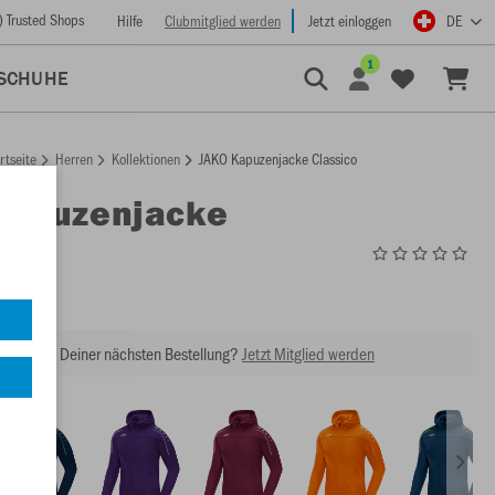
) Trusted Shops
Hilfe
Clubmitglied werden
Jetzt einloggen
DE
1
SCHUHE
rtseite
Herren
Kollektionen
JAKO Kapuzenjacke Classico
Kapuzenjacke
co
6850
abatt bei Deiner nächsten Bestellung?
Jetzt Mitglied werden