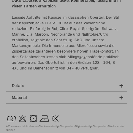
JAKO CLASSICO Kapuzenjacke: Komfortabel, lässig und in
vielen Farben erhältlich
Lässige Auftritte mit Kapuze im klassischen Oberteil. Der Stil
der Kapuzenjacke CLASSICO ist auf das Wesentliche
reduziert. Einfarbig in Rot, Citro, Royal, Sportgrün, Schwarz,
Marine, Lila, Maroon, Neonorange und Nightblue/Citro
erhältlich, zeigt sie den Schriftzug JAKO und unsere
Markensymbole. Die Innenseite aus Microfleece sowie die
Zippergarage garantieren besonders hohen Tragekomfort. In
den Seitentaschen lassen sich Alltagsgegenstände praktisch
aufbewahren. Das Oberteil ist in den Größen 128 - 164, S -
4XL und im Damenschnitt von 34 - 48 verfügbar.
Details
Material
40° waschen
Nicht chloren
Trocknen niedrige Temperatur
Bügeln niedrige Temperatur
Nicht chemisch
reinigen