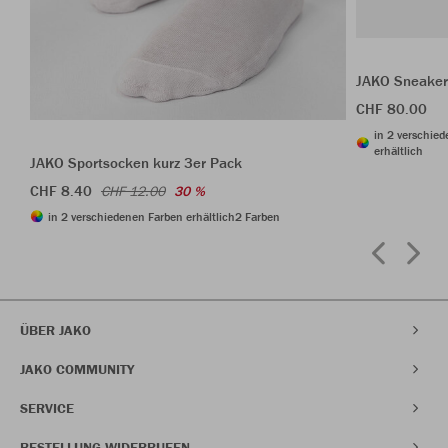
JAKO Sneaker
CHF 80.00
in 2 verschie
erhältlich
JAKO Sportsocken kurz 3er Pack
CHF 8.40
CHF 12.00
30 %
in 2 verschiedenen Farben erhältlich
2 Farben
ÜBER JAKO
JAKO COMMUNITY
SERVICE
BESTELLUNG WIDERRUFEN