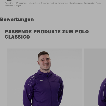
Keep Dry
40° waschen
Nicht chloren
Trocknen niedrige Temperatur
Bügeln niedrige Temperatur
Nicht
chemisch reinigen
Bewertungen
PASSENDE PRODUKTE ZUM POLO
CLASSICO