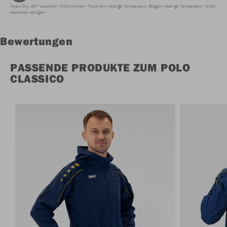
Keep Dry
40° waschen
Nicht chloren
Trocknen niedrige Temperatur
Bügeln niedrige Temperatur
Nicht
chemisch reinigen
Bewertungen
PASSENDE PRODUKTE ZUM POLO
CLASSICO