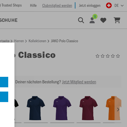
) Trusted Shops
Hilfe
Clubmitglied werden
Jetzt einloggen
DE
1
SCHUHE
rtseite
Herren
Kollektionen
JAKO Polo Classico
Polo Classico
6350
abatt bei Deiner nächsten Bestellung?
Jetzt Mitglied werden