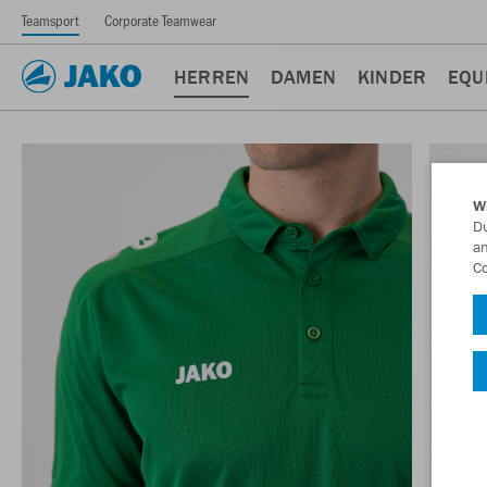
Teamsport
Corporate Teamwear
HERREN
DAMEN
KINDER
EQU
W
Du
an
Co