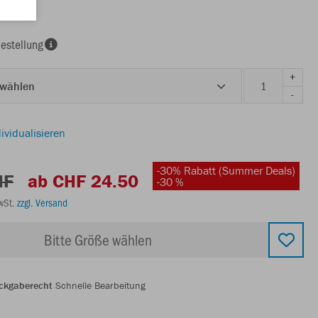
estellung
+
 wählen
-
ividualisieren
-30% Rabatt (Summer Deals)
HF
ab CHF 24.50
-30 %
MwSt.
zzgl. Versand
Bitte Größe wählen
ckgaberecht
Schnelle Bearbeitung