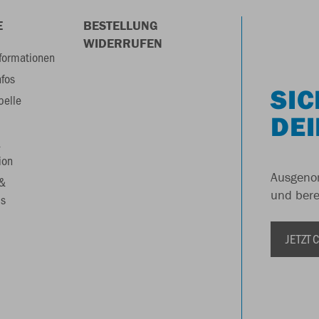
E
BESTELLUNG
WIDERRUFEN
formationen
nfos
SIC
belle
DEI
&
ion
Ausgenom
 &
und berei
s
JETZT