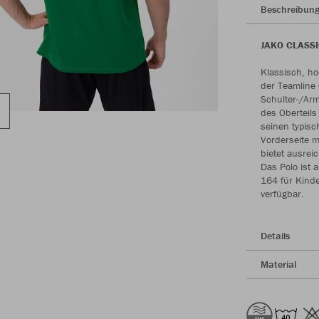
Beschreibun
JAKO CLASSIC
Klassisch, ho
der Teamline 
Schulter-/Arm
des Oberteils
seinen typis
Vorderseite m
bietet ausrei
Das Polo ist 
164 für Kinde
verfügbar.
Details
Material