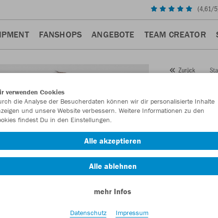
(
4,61
/5
IPMENT
FANSHOPS
ANGEBOTE
TEAM CREATOR
Sta
Zurück
JAKO
ir verwenden Cookies
rch die Analyse der Besucherdaten können wir dir personalisierte Inhalte
Artikelnummer:
zeigen und unsere Website verbessern. Weitere Informationen zu den
okies findest Du in den Einstellungen.
Lust auf 30% R
Alle akzeptieren
Alle ablehnen
mehr Infos
Datenschutz
Impressum