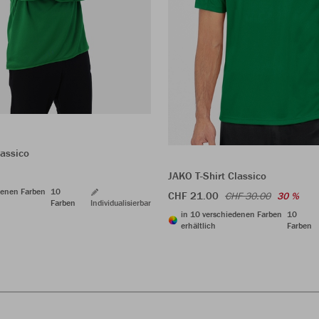
assico
JAKO T-Shirt Classico
denen Farben
10
CHF 21.00
CHF 30.00
30 %
Farben
Individualisierbar
in 10 verschiedenen Farben
10
erhältlich
Farben