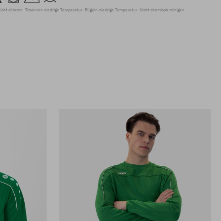
icht chloren
Trocknen niedrige Temperatur
Bügeln niedrige Temperatur
Nicht chemisch reinigen