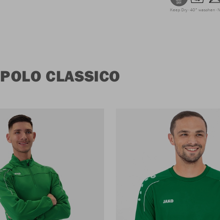
Keep Dry
40° waschen
N
POLO CLASSICO