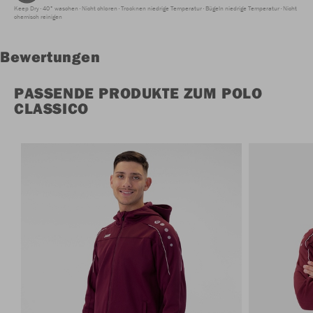
Keep Dry
40° waschen
Nicht chloren
Trocknen niedrige Temperatur
Bügeln niedrige Temperatur
Nicht
chemisch reinigen
Bewertungen
PASSENDE PRODUKTE ZUM POLO
CLASSICO