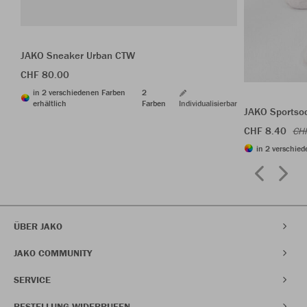
JAKO Sneaker Urban CTW
CHF 80.00
in 2 verschiedenen Farben
2
erhältlich
Farben
Individualisierbar
JAKO Sportso
CHF 8.40
CH
in 2 verschied
ÜBER JAKO
JAKO COMMUNITY
SERVICE
BESTELLUNG WIDERRUFEN