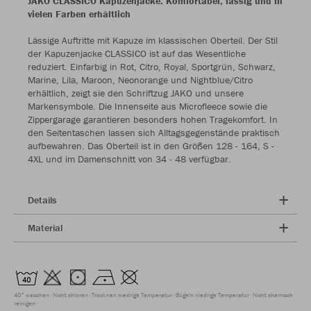
JAKO CLASSICO Kapuzenjacke: Komfortabel, lässig und in
vielen Farben erhältlich
Lässige Auftritte mit Kapuze im klassischen Oberteil. Der Stil
der Kapuzenjacke CLASSICO ist auf das Wesentliche
reduziert. Einfarbig in Rot, Citro, Royal, Sportgrün, Schwarz,
Marine, Lila, Maroon, Neonorange und Nightblue/Citro
erhältlich, zeigt sie den Schriftzug JAKO und unsere
Markensymbole. Die Innenseite aus Microfleece sowie die
Zippergarage garantieren besonders hohen Tragekomfort. In
den Seitentaschen lassen sich Alltagsgegenstände praktisch
aufbewahren. Das Oberteil ist in den Größen 128 - 164, S -
4XL und im Damenschnitt von 34 - 48 verfügbar.
Details
Material
40° waschen
Nicht chloren
Trocknen niedrige Temperatur
Bügeln niedrige Temperatur
Nicht chemisch
reinigen