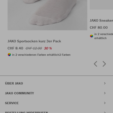
JAKO Sneaker
CHF 80.00
in 2 verschie
erhältlich
JAKO Sportsocken kurz 3er Pack
CHF 8.40
CHF 12.00
30 %
in 2 verschiedenen Farben erhältlich
2 Farben
ÜBER JAKO
JAKO COMMUNITY
SERVICE
BESTELLUNG WIDERRUFEN