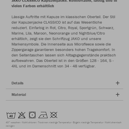
JAKO CLASSICO Kapuzenjacke: Komfortabel, lässig und in
vielen Farben erhältlich
Lässige Auftritte mit Kapuze im klassischen Oberteil. Der Stil
der Kapuzenjacke CLASSICO ist auf das Wesentliche
reduziert. Einfarbig in Rot, Citro, Royal, Sportgrün, Schwarz,
Marine, Lila, Maroon, Neonorange und Nightblue/Citro
erhältlich, zeigt sie den Schriftzug JAKO und unsere
Markensymbole. Die Innenseite aus Microfleece sowie die
Zippergarage garantieren besonders hohen Tragekomfort. In
den Seitentaschen lassen sich Alltagsgegenstände praktisch
aufbewahren. Das Oberteil ist in den Größen 128 - 164, S -
4XL und im Damenschnitt von 34 - 48 verfügbar.
Details
Material
40° waschen
Nicht chloren
Trocknen niedrige Temperatur
Bügeln niedrige Temperatur
Nicht chemisch
reinigen