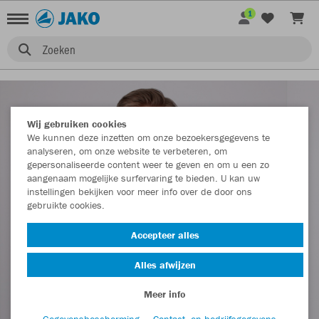
1
Zoeken
Wij gebruiken cookies
We kunnen deze inzetten om onze bezoekersgegevens te
analyseren, om onze website te verbeteren, om
gepersonaliseerde content weer te geven en om u een zo
aangenaam mogelijke surfervaring te bieden. U kan uw
instellingen bekijken voor meer info over de door ons
gebruikte cookies.
Accepteer alles
Alles afwijzen
Meer info
Gegevensbescherming
Contact- en bedrijfsgegevens