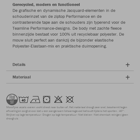
Gerecycled, modern en functioneel
De grafische en dynamische Jacquard-elementen in de
schouderinzet van de ziptop Performance en de
contrasterende tape aan de schouders zijn typerend voor de
Teamline Performance-designs. De body met zachte fleece
binnenzijde bestaat voor 100% uit recyclebaar polyester. De
mouw sluit perfect aan dankzij de bijzonder elastische
Polyester-Elastaan-mix en praktische duimopening.
Details
Materiaal
Microfijne vezels voeren vocht direct naar buiten af. Het materiaal droogt zeer snel, beschermt tegen
afkoeling en zorgt ervoor dat u een aangenaam lichaamsgevoel behoudt tijdens het sporten.
40°
Strijken op lage temperatuur
Drogen op lage temperatuur
Niet bleken
Niet chemisch reinigen/geen
droogkuis