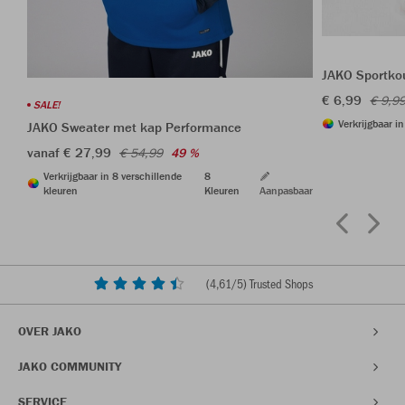
JAKO Sportkou
€ 6,99
€ 9,9
SALE!
Verkrijgbaar i
JAKO Sweater met kap Performance
vanaf € 27,99
€ 54,99
49 %
Verkrijgbaar in 8 verschillende
8
kleuren
Kleuren
Aanpasbaar
(
4,61
/5) Trusted Shops
OVER JAKO
JAKO COMMUNITY
SERVICE