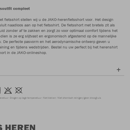
soutfit compleet
t fietsshirt stellen wij u de JAKO-herenfietsshort voor. Het design
luit naadloos aan op het fietsshirt. De fietsshort met bretels zit als
id zonder af te zakken en zorgt zo voor optimaal comfort tijdens het
ndien is ze erg slijtvast en ergonomisch afgestemd op de mannelijke
. De perfecte pasvorm en het aerodynamische ontwerp geven u
aining en tijdens wedstrijden. Bestel nu uw perfect bij het herenshirt
ort in de JAKO-onlineshop.
peratuur
Drogen op lage temperatuur
Niet bleken
Niet chemisch reinigen/geen droogkuis
S HEREN