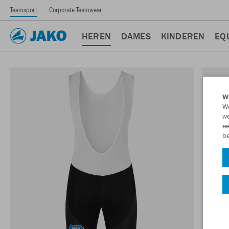
Teamsport
Corporate Teamwear
HEREN
DAMES
KINDEREN
EQ
Wi
We
we
ee
be