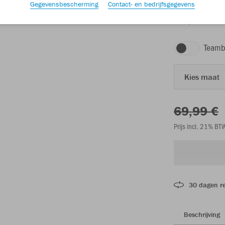
Gegevensbescherming
Contact- en bedrijfsgegevens
zwart/JAKO-blau
Teamb
Kies maat
69,99 €
Prijs incl. 21% B
30 dagen r
Beschrijving