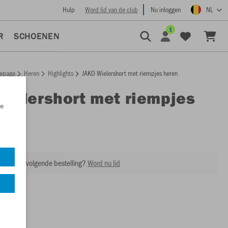
Hulp
Word lid van de club
Nu inloggen
NL
1
R
SCHOENEN
epage
Heren
Highlights
JAKO Wielershort met riempjes heren
Wielershort met riempjes
e
JK8610H
ing op je volgende bestelling?
Word nu lid