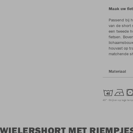
Maak uw fiet
Passend bij he
van de short s
een tweede hu
fietsen. Bove
lichaamsbouw
houvast op tr
matchende sh
Materiaal
40°
Strijken op lage tem
 WIELERSHORT MET RIEMPJE