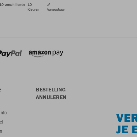
 10 verschillende
10
Kleuren
Aanpasbaar
E
BESTELLING
ANNULEREN
info
VER
el
JE 
n