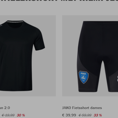
un 2.0
JAKO Fietsshort dames
€ 39,99
€ 19,99
30 %
€ 59,99
33 %