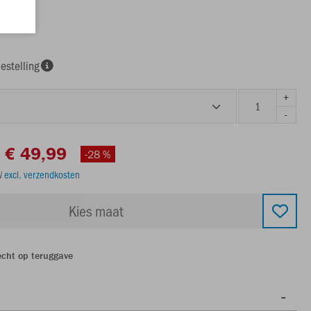
w
estelling
+
-
€ 49,99
-28 %
TW
excl. verzendkosten
Kies maat
echt op teruggave