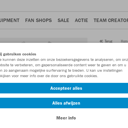
UIPMENT
FAN SHOPS
SALE
ACTIE
TEAM CREATO
Hom
Terug
JAKO
j gebruiken cookies
 kunnen deze inzetten om onze bezoekersgegevens te analyseren, om onz
heren
bsite te verbeteren, om gepersonaliseerde content weer te geven en om u
n zo aangenaam mogelijke surfervaring te bieden. U kan uw instellingen
Artikelnummer:
kijken voor meer info over de door ons gebruikte cookies.
Accepteer alles
Zin in 30% kort
Alles afwijzen
Meer info