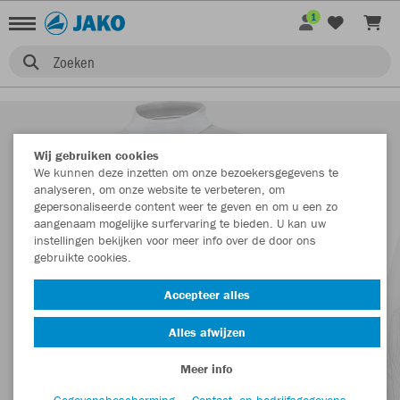
1
Zoeken
Wij gebruiken cookies
We kunnen deze inzetten om onze bezoekersgegevens te
analyseren, om onze website te verbeteren, om
gepersonaliseerde content weer te geven en om u een zo
aangenaam mogelijke surfervaring te bieden. U kan uw
instellingen bekijken voor meer info over de door ons
gebruikte cookies.
Accepteer alles
Alles afwijzen
Meer info
Gegevensbescherming
Contact- en bedrijfsgegevens