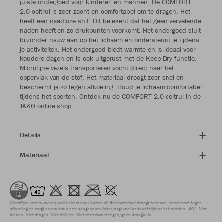
juiste ondergoed voor kinderen en mannen. De COMFORT
2.0 coltrui is zeer zacht en comfortabel om te dragen. Het
heeft een naadloze snit. Dit betekent dat het geen vervelende
naden heeft en zo drukpunten voorkomt. Het ondergoed sluit
bijzonder nauw aan op het lichaam en ondersteunt je tijdens
je activiteiten. Het ondergoed biedt warmte en is ideaal voor
koudere dagen en is ook uitgerust met de Keep Dry-functie.
Microfijne vezels transporteren vocht direct naar het
oppervlak van de stof. Het materiaal droogt zeer snel en
beschermt je zo tegen afkoeling. Houd je lichaam comfortabel
tijdens het sporten. Ontdek nu de COMFORT 2.0 coltrui in de
JAKO online shop.
Details
Materiaal
Microfijne vezels voeren vocht direct naar buiten af. Het materiaal droogt zeer snel, beschermt tegen
afkoeling en zorgt ervoor dat u een aangenaam lichaamsgevoel behoudt tijdens het sporten.
40°
Niet
bleken
Niet drogen
Niet strijken
Niet chemisch reinigen/geen droogkuis