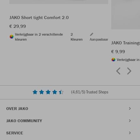
JAKO Short tight Comfort 2.0
€ 29,99
Verkrijgbaar in 2 verschillende
2
kleuren
Kleuren
Aanpasbaar
JAKO Trainin
€ 9,99
Verkrijgbaar i
(
4,61
/5) Trusted Shops
OVER JAKO
JAKO COMMUNITY
SERVICE