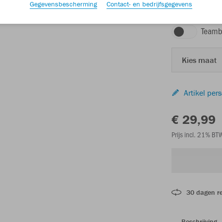
Gegevensbescherming
Contact- en bedrijfsgegevens
zwart
Teamb
Kies maat
Artikel per
€ 29,99
Prijs incl. 21% B
30 dagen r
Beschrijving