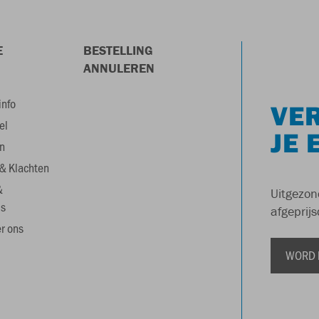
E
BESTELLING
ANNULEREN
info
VER
el
JE 
n
& Klachten
&
Uitgezon
s
afgeprijs
r ons
WORD 