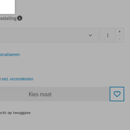
estelling
+
-
sonaliseren
TW
excl. verzendkosten
Kies maat
echt op teruggave