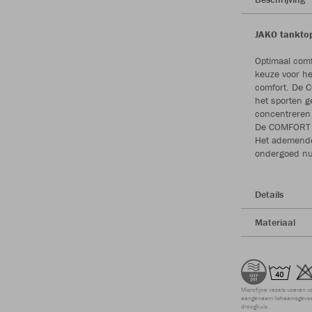
JAKO tanktop
Optimaal comf
keuze voor he
comfort. De C
het sporten g
concentreren o
De COMFORT 2.
Het ademende 
ondergoed nu
Details
Materiaal
Microfijne vezels voeren v
aangenaam lichaamsgevoel
droogkuis