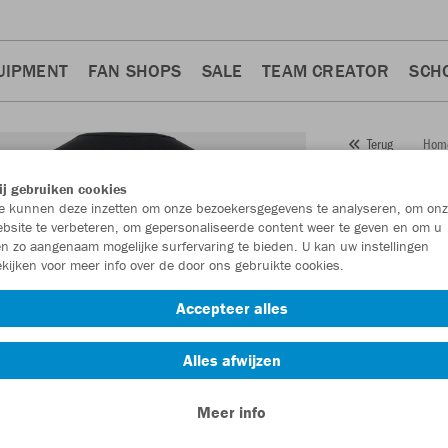
UIPMENT
FAN SHOPS
SALE
TEAM CREATOR
SCH
Hom
Terug
JAKO
j gebruiken cookies
 kunnen deze inzetten om onze bezoekersgegevens te analyseren, om onz
Artikelnummer:
bsite te verbeteren, om gepersonaliseerde content weer te geven en om u
n zo aangenaam mogelijke surfervaring te bieden. U kan uw instellingen
kijken voor meer info over de door ons gebruikte cookies.
Zin in 30% kort
Accepteer alles
Alles afwijzen
Meer info