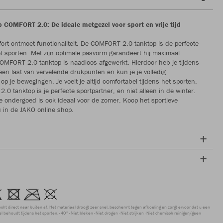
 COMFORT 2.0: De ideale metgezel voor sport en vrije tijd
ort ontmoet functionaliteit. De COMFORT 2.0 tanktop is de perfecte
t sporten. Met zijn optimale pasvorm garandeert hij maximaal
OMFORT 2.0 tanktop is naadloos afgewerkt. Hierdoor heb je tijdens
een last van vervelende drukpunten en kun je je volledig
p je bewegingen. Je voelt je altijd comfortabel tijdens het sporten.
0 tanktop is je perfecte sportpartner, en niet alleen in de winter.
ondergoed is ook ideaal voor de zomer. Koop het sportieve
 in de JAKO online shop.
ocht direct naar buiten af. Het materiaal droogt zeer snel, beschermt tegen afkoeling en zorgt ervoor dat u een
 behoudt tijdens het sporten.
40°
Niet bleken
Niet drogen
Niet strijken
Niet chemisch reinigen/geen