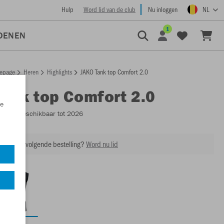
Hulp
Word lid van de club
Nu inloggen
NL
1
OENEN
epage
Heren
Highlights
JAKO Tank top Comfort 2.0
Tank top Comfort 2.0
e
6055
- Beschikbaar tot 2026
ing op je volgende bestelling?
Word nu lid