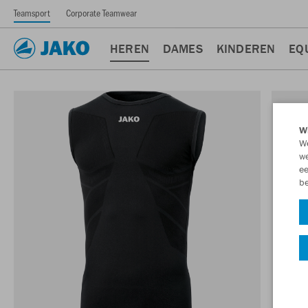
Teamsport
Corporate Teamwear
HEREN
DAMES
KINDEREN
EQ
Wi
We
we
ee
be