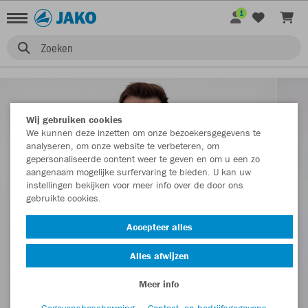
1
Zoeken
Wij gebruiken cookies
We kunnen deze inzetten om onze bezoekersgegevens te
analyseren, om onze website te verbeteren, om
gepersonaliseerde content weer te geven en om u een zo
aangenaam mogelijke surfervaring te bieden. U kan uw
instellingen bekijken voor meer info over de door ons
gebruikte cookies.
Accepteer alles
Alles afwijzen
Meer info
Gegevensbescherming
Contact- en bedrijfsgegevens