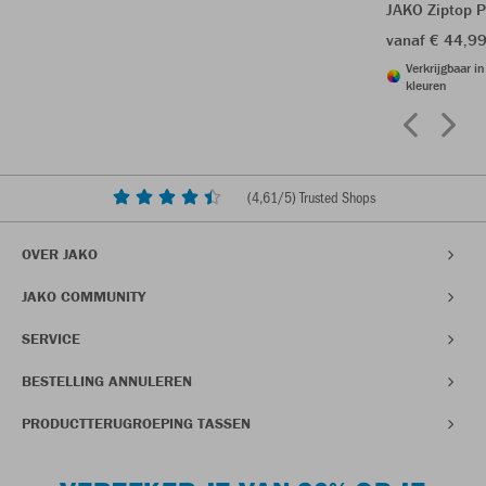
JAKO Ziptop 
vanaf € 44,9
Verkrijgbaar i
kleuren
(
4,61
/5) Trusted Shops
OVER JAKO
JAKO COMMUNITY
SERVICE
BESTELLING ANNULEREN
PRODUCTTERUGROEPING TASSEN