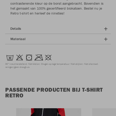
contrasterende kleur op de borst aangebracht. Bovendien is
het gemaakt van 100% gecertifieerd biokatoen. Bestel nu je
Retro t-shirt en herleef de nineties!
Details
Materiaal
30° kreukherstellend
Niet bleken
Drogen op lage temperatuur
Niet strijken
Niet chemisch
reinigen/geen droogkuis
PASSENDE PRODUCTEN BIJ T-SHIRT
RETRO