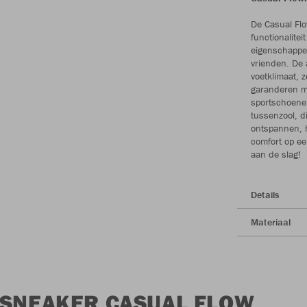
De Casual Flo
functionalite
eigenschappen 
vrienden. De
voetklimaat, 
garanderen ma
sportschoenen
tussenzool, di
ontspannen, h
comfort op e
aan de slag!
Details
Materiaal
 SNEAKER CASUAL FLOW