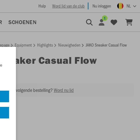
Hulp
Word lid van de club
Nu inloggen
NL
1
R
SCHOENEN
epage
Equipment
Highlights
Nieuwigheden
JAKO Sneaker Casual Flow
Sneaker Casual Flow
e
5909
ing op je volgende bestelling?
Word nu lid