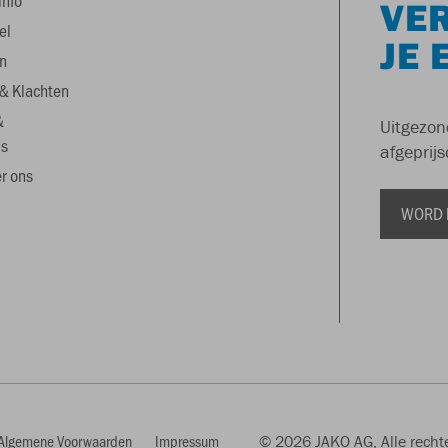
info
VER
el
JE 
n
& Klachten
&
Uitgezon
s
afgeprijs
r ons
WORD 
Algemene Voorwaarden
Impressum
© 2026 JAKO AG, Alle rech