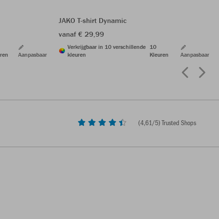
JAKO T-shirt Dynamic
vanaf € 29,99
Verkrijgbaar in 10 verschillende
10
ren
Aanpasbaar
kleuren
Kleuren
Aanpasbaar
(
4,61
/5) Trusted Shops