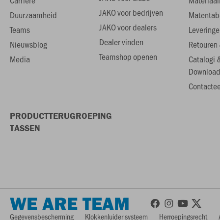
Carrière
Materiaal
JAKO voor bedrijven
Duurzaamheid
Matentab
JAKO voor dealers
Teams
Leveringe
Dealer vinden
Nieuwsblog
Retouren 
Teamshop openen
Media
Catalogi 
Download
Contactee
PRODUCTTERUGROEPING
TASSEN
WE ARE TEAM
Gegevensbescherming
Klokkenluider systeem
Herroepingsrecht