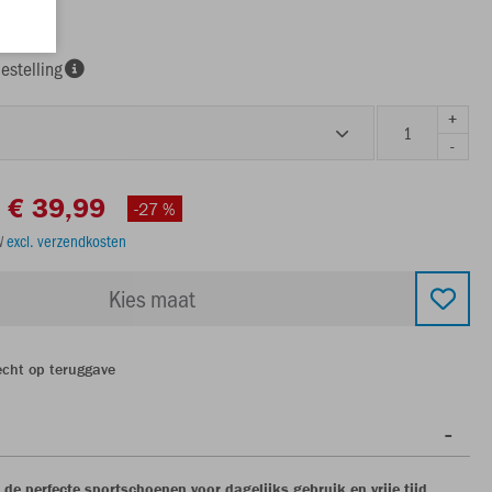
estelling
+
-
€ 39,99
-27 %
TW
excl. verzendkosten
Kies maat
echt op teruggave
de perfecte sportschoenen voor dagelijks gebruik en vrije tijd