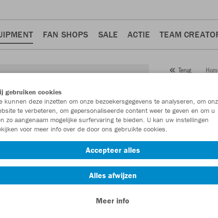
UIPMENT
FAN SHOPS
SALE
ACTIE
TEAM CREATO
Hom
Terug
JAKO
j gebruiken cookies
 kunnen deze inzetten om onze bezoekersgegevens te analyseren, om onz
Artikelnummer:
bsite te verbeteren, om gepersonaliseerde content weer te geven en om u
n zo aangenaam mogelijke surfervaring te bieden. U kan uw instellingen
kijken voor meer info over de door ons gebruikte cookies.
Zin in 30% kort
Accepteer alles
Alles afwijzen
Meer info