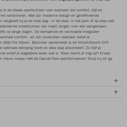
w is de ideale sportschoen voor iedereen die comfort, stijl en
it wil combineren. Met zijn moderne design en geraffineerde
vergezelt hij je de hele dag - in de stad, in het park of op stap met
 ademende inzetstukken van mesh zorgen voor een aangenaam
zelfs op lange dagen. De dempende en vormvaste inlegzolen
ximaal comfort - en zijn bovendien wasbaar zodat je
 altijd fris blijven. Bijzonder opmerkelijk is de ShockAbsorb EVA
e optimale demping biedt en elke stap absorbeert. Zo blijf je
oe actief je dagelijkse leven ook is. Waar wacht je nog op? Ervaar
en nieuw niveau met de Casual Flow sportschoenen! Shop nu en ga