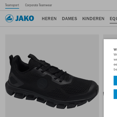
Teamsport
Corporate Teamwear
HEREN
DAMES
KINDEREN
EQ
Wi
We
we
ee
be