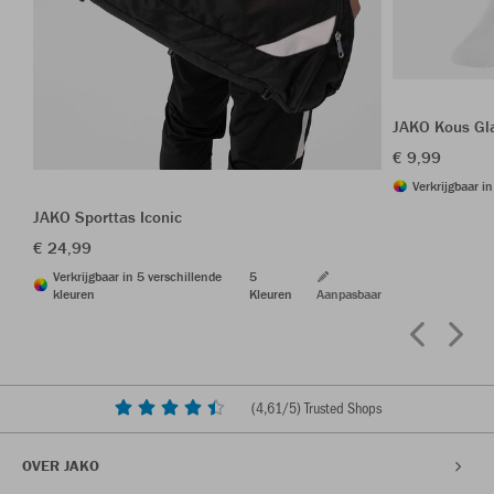
JAKO Kous Gl
€ 9,99
Verkrijgbaar i
JAKO Sporttas Iconic
€ 24,99
Verkrijgbaar in 5 verschillende
5
kleuren
Kleuren
Aanpasbaar
(
4,61
/5) Trusted Shops
OVER JAKO