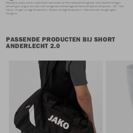
Microfijne vezels voeren vocht direct naar buiten af. Het materiaal droogt zeer snel, beschermt tegen
afkoeling en zorgt ervoor dat u een aangenaam lichaamsgevoel behoudt tijdens het sporten.
40°
Niet
bleken
Drogen op lage temperatuur
Strijken op lage temperatuur
Niet chemisch reinigen/geen
droogkuis
PASSENDE PRODUCTEN BIJ SHORT
ANDERLECHT 2.0