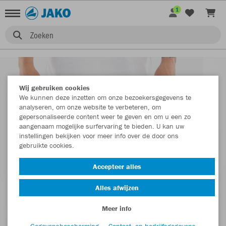
1
Zoeken
Wij gebruiken cookies
We kunnen deze inzetten om onze bezoekersgegevens te
analyseren, om onze website te verbeteren, om
gepersonaliseerde content weer te geven en om u een zo
aangenaam mogelijke surfervaring te bieden. U kan uw
instellingen bekijken voor meer info over de door ons
gebruikte cookies.
Accepteer alles
Alles afwijzen
Meer info
Gegevensbescherming
Contact- en bedrijfsgegevens