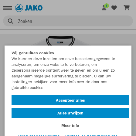
1
Zoeken
Wij gebruiken cookies
We kunnen deze inzetten om onze bezoekersgegevens te
analyseren, om onze website te verbeteren, om
gepersonaliseerde content weer te geven en om u een zo
aangenaam mogelijke surfervaring te bieden. U kan uw
instellingen bekijken voor meer info over de door ons
gebruikte cookies.
Accepteer alles
Alles afwijzen
Meer info
Gegevensbescherming
Contact- en bedrijfsgegevens