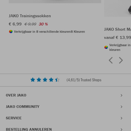
JAKO Trainingssokken
€ 6,99
€ 9,99
30 %
JAKO Short M
Verkrijgbaar in 8 verschillende kleuren
8 Kleuren
vanaf € 13,9
Verkrijgbaar i
kleuren
(
4,61
/5) Trusted Shops
OVER JAKO
JAKO COMMUNITY
SERVICE
BESTELLING ANNULEREN