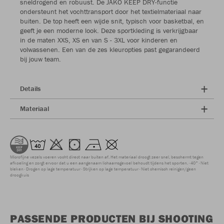
sneldrogend en robuust. De JAKO KEEP DRY-functie
ondersteunt het vochttransport door het textielmateriaal naar
buiten. De top heeft een wijde snit, typisch voor basketbal, en
geeft je een moderne look. Deze sportkleding is verkrijgbaar
in de maten XXS, XS en van S - 3XL voor kinderen en
volwassenen. Een van de zes kleuropties past gegarandeerd
bij jouw team.
Details
Materiaal
Microfijne vezels voeren vocht direct naar buiten af. Het materiaal droogt zeer snel, beschermt tegen
afkoeling en zorgt ervoor dat u een aangenaam lichaamsgevoel behoudt tijdens het sporten.
40°
Niet
bleken
Drogen op lage temperatuur
Strijken op lage temperatuur
Niet chemisch reinigen/geen
droogkuis
PASSENDE PRODUCTEN BIJ SHOOTING