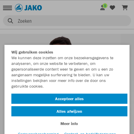
1
Zoeken
Wij gebruiken cookies
We kunnen deze inzetten om onze bezoekersgegevens te
analyseren, om onze website te verbeteren, om
gepersonaliseerde content weer te geven en om u een zo
aangenaam mogelijke surfervaring te bieden. U kan uw
instellingen bekijken voor meer info over de door ons
gebruikte cookies.
Accepteer alles
Alles afwijzen
Meer info
Gegevensbescherming
Contact- en bedrijfsgegevens