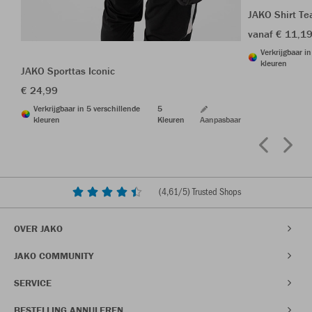
JAKO Shirt T
vanaf € 11,1
Verkrijgbaar i
kleuren
JAKO Sporttas Iconic
€ 24,99
Verkrijgbaar in 5 verschillende
5
kleuren
Kleuren
Aanpasbaar
(
4,61
/5) Trusted Shops
OVER JAKO
JAKO COMMUNITY
SERVICE
BESTELLING ANNULEREN