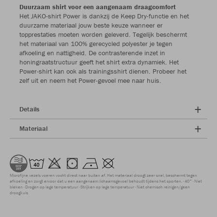
Duurzaam shirt voor een aangenaam draagcomfort
Het JAKO-shirt Power is dankzij de Keep Dry-functie en het
duurzame materiaal jouw beste keuze wanneer er
topprestaties moeten worden geleverd. Tegelijk beschermt
het materiaal van 100% gerecycled polyester je tegen
afkoeling en nattigheid. De contrasterende inzet in
honingraatstructuur geeft het shirt extra dynamiek. Het
Power-shirt kan ook als trainingsshirt dienen. Probeer het
zelf uit en neem het Power-gevoel mee naar huis.
Details
Materiaal
Microfijne vezels voeren vocht direct naar buiten af. Het materiaal droogt zeer snel, beschermt tegen
afkoeling en zorgt ervoor dat u een aangenaam lichaamsgevoel behoudt tijdens het sporten.
40°
Niet
bleken
Drogen op lage temperatuur
Strijken op lage temperatuur
Niet chemisch reinigen/geen
droogkuis