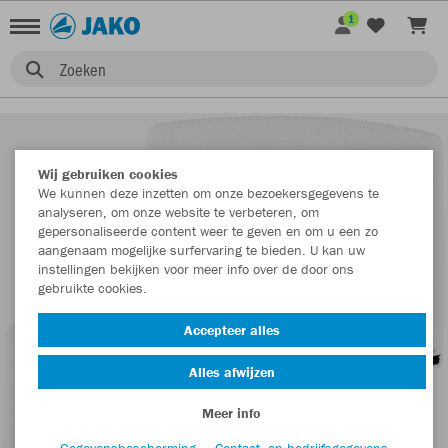
1
Zoeken
Wij gebruiken cookies
We kunnen deze inzetten om onze bezoekersgegevens te
analyseren, om onze website te verbeteren, om
gepersonaliseerde content weer te geven en om u een zo
aangenaam mogelijke surfervaring te bieden. U kan uw
instellingen bekijken voor meer info over de door ons
gebruikte cookies.
Accepteer alles
Alles afwijzen
Meer info
Gegevensbescherming
Contact- en bedrijfsgegevens