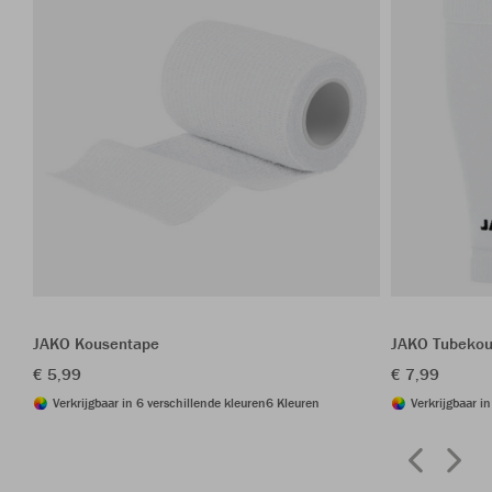
JAKO Kousentape
JAKO Tubeko
€ 5,99
€ 7,99
Verkrijgbaar in 6 verschillende kleuren
6 Kleuren
Verkrijgbaar i