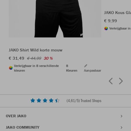
JAKO Kous Gl
€ 9,99
Verkrijgbaar i
JAKO Shirt Wild korte mouw
€ 31,49
€ 44,99
30 %
Verkrijgbaar in 8 verschillende
8
kleuren
Kleuren
Aanpasbaar
(
4,61
/5) Trusted Shops
OVER JAKO
JAKO COMMUNITY