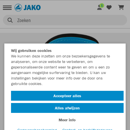
1
Zoeken
Wij gebruiken cookies
We kunnen deze inzetten om onze bezoekersgegevens te
analyseren, om onze website te verbeteren, om
gepersonaliseerde content weer te geven en om u een zo
aangenaam mogelijke surfervaring te bieden. U kan uw
instellingen bekijken voor meer info over de door ons
gebruikte cookies.
Accepteer alles
Alles afwijzen
Meer info
Gegevensbescherming
Contact- en bedrijfsgegevens