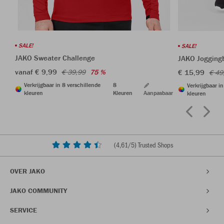
SALE!
SALE!
JAKO Sweater Challenge
JAKO Jogging
vanaf € 9,99
€ 15,99
€ 39,99
75 %
€ 49
Verkrijgbaar in 8 verschillende
8
Verkrijgbaar i
kleuren
Kleuren
Aanpasbaar
kleuren
(
4,61
/5) Trusted Shops
OVER JAKO
JAKO COMMUNITY
SERVICE