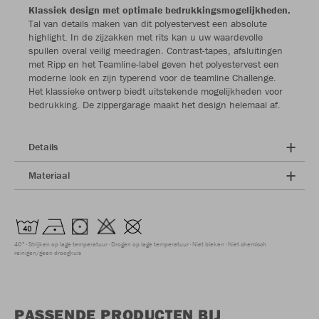
Klassiek design met optimale bedrukkingsmogelijkheden.
Tal van details maken van dit polyestervest een absolute
highlight. In de zijzakken met rits kan u uw waardevolle
spullen overal veilig meedragen. Contrast-tapes, afsluitingen
met Ripp en het Teamline-label geven het polyestervest een
moderne look en zijn typerend voor de teamline Challenge.
Het klassieke ontwerp biedt uitstekende mogelijkheden voor
bedrukking. De zippergarage maakt het design helemaal af.
Details
Materiaal
40°
Strijken op lage temperatuur
Drogen op lage temperatuur
Niet bleken
Niet chemisch
reinigen/geen droogkuis
PASSENDE PRODUCTEN BIJ