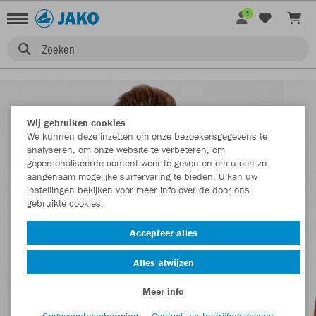
1
Zoeken
Wij gebruiken cookies
We kunnen deze inzetten om onze bezoekersgegevens te
analyseren, om onze website te verbeteren, om
gepersonaliseerde content weer te geven en om u een zo
aangenaam mogelijke surfervaring te bieden. U kan uw
instellingen bekijken voor meer info over de door ons
gebruikte cookies.
Accepteer alles
Alles afwijzen
Meer info
Gegevensbescherming
Contact- en bedrijfsgegevens