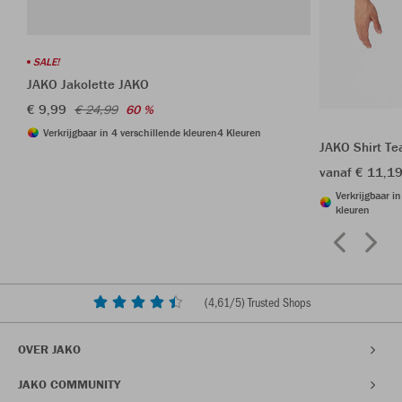
SALE!
JAKO Jakolette JAKO
€ 9,99
€ 24,99
60 %
Verkrijgbaar in 4 verschillende kleuren
4 Kleuren
JAKO Shirt T
vanaf € 11,1
Verkrijgbaar i
kleuren
(
4,61
/5) Trusted Shops
OVER JAKO
JAKO COMMUNITY