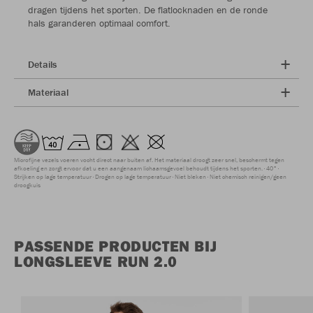
dragen tijdens het sporten. De flatlocknaden en de ronde
hals garanderen optimaal comfort.
Details
Materiaal
Microfijne vezels voeren vocht direct naar buiten af. Het materiaal droogt zeer snel, beschermt tegen
afkoeling en zorgt ervoor dat u een aangenaam lichaamsgevoel behoudt tijdens het sporten.
40°
Strijken op lage temperatuur
Drogen op lage temperatuur
Niet bleken
Niet chemisch reinigen/geen
droogkuis
PASSENDE PRODUCTEN BIJ
LONGSLEEVE RUN 2.0