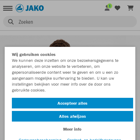
1
Zoeken
Wij gebruiken cookies
We kunnen deze inzetten om onze bezoekersgegevens te
analyseren, om onze website te verbeteren, om
gepersonaliseerde content weer te geven en om u een zo
aangenaam mogelijke surfervaring te bieden. U kan uw
instellingen bekijken voor meer info over de door ons
gebruikte cookies.
Accepteer alles
Alles afwijzen
Meer info
Gegevensbescherming
Contact- en bedrijfsgegevens