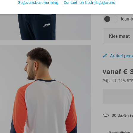
Gegevensbescherming
Contact- en bedrijfsgegevens
wit/koraal/marin
Teamb
Kies maat
Artikel per
vanaf € 
Prijs incl. 21% B
30 dagen r
Beschrijving