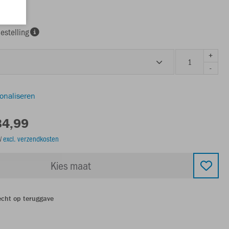
e
estelling
+
-
sonaliseren
34,99
TW
excl. verzendkosten
Kies maat
echt op teruggave