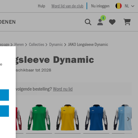
Hulp
Word lid van de club
Nu inloggen
NL
1
OENEN
epage
Heren
Collecties
Dynamic
JAKO Longsleeve Dynamic
Longsleeve Dynamic
e
8870
- Beschikbaar tot 2028
ing op je volgende bestelling?
Word nu lid