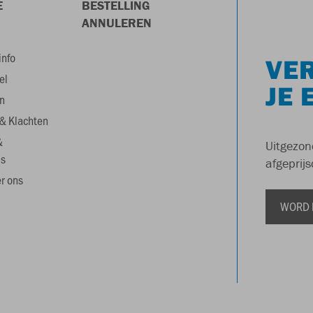
E
BESTELLING
ANNULEREN
info
VER
el
JE 
n
& Klachten
&
Uitgezon
s
afgeprijs
r ons
WORD 