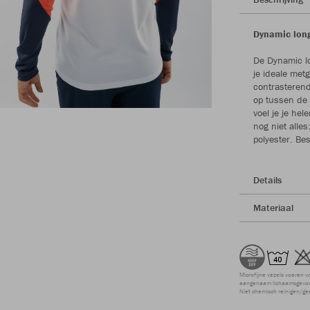
Dynamic longs
De Dynamic lo
je ideale metg
contrasterend
op tussen de 
voel je je hel
nog niet alle
polyester. Be
Details
Materiaal
Microfijne vezels voeren v
aangenaam lichaamsgevoel
Niet chemisch reinigen/ge