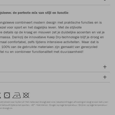
leeve: de perfecte mix van stijl en functie
ngsleeve combineert modern design met praktische functies en is
ezel voor sport en het dagelijks leven. Met de stijlvolle
e details op de kraag en mouwen zet je duidelijke accenten en val je
massa. Dankzij de innovatieve Keep Dry-technologie blijf je droog en
emaal comfortabel, zelfs tijdens intensieve activiteiten. Maar dat is
s: 100% van de gebruikte materialen zijn gemaakt van gerecycled
stel nu en combineer functionaliteit met duurzaamheid!
ocht direct naar buiten af. Het materiaal droogt zeer snel, beschermt tegen afkoeling en zorgt ervoor dat u een
 behoudt tijdens het sporten.
40°
Niet bleken
Drogen op lage temperatuur
Strijken op lage temperatuur
en droogkuis