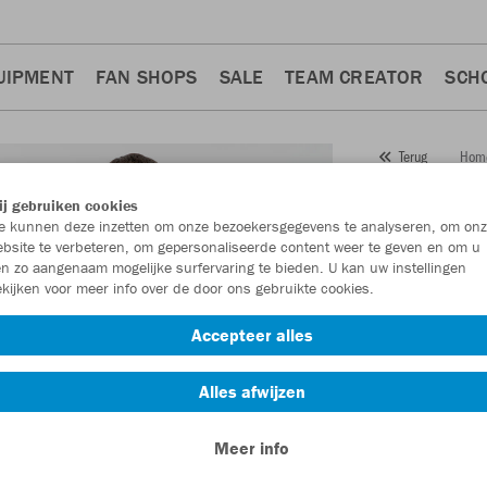
UIPMENT
FAN SHOPS
SALE
TEAM CREATOR
SCH
Hom
Terug
JAKO
j gebruiken cookies
 kunnen deze inzetten om onze bezoekersgegevens te analyseren, om onz
Artikelnummer:
bsite te verbeteren, om gepersonaliseerde content weer te geven en om u
n zo aangenaam mogelijke surfervaring te bieden. U kan uw instellingen
kijken voor meer info over de door ons gebruikte cookies.
Zin in 30% kort
Accepteer alles
Alles afwijzen
Meer info