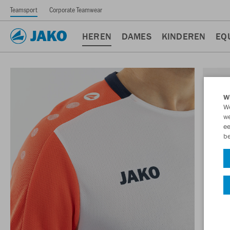
Teamsport
Corporate Teamwear
HEREN
DAMES
KINDEREN
EQ
Wi
We
we
ee
be