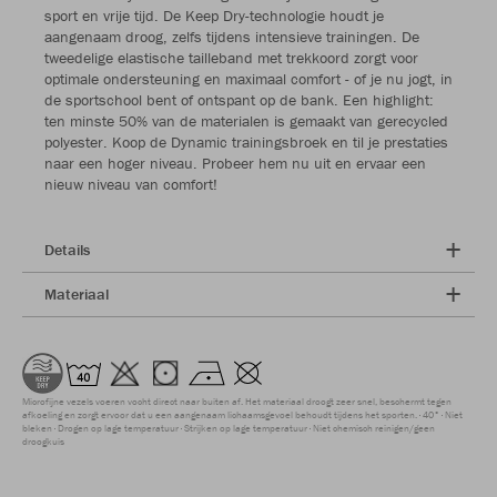
sport en vrije tijd. De Keep Dry-technologie houdt je
aangenaam droog, zelfs tijdens intensieve trainingen. De
tweedelige elastische tailleband met trekkoord zorgt voor
optimale ondersteuning en maximaal comfort - of je nu jogt, in
de sportschool bent of ontspant op de bank. Een highlight:
ten minste 50% van de materialen is gemaakt van gerecycled
polyester. Koop de Dynamic trainingsbroek en til je prestaties
naar een hoger niveau. Probeer hem nu uit en ervaar een
nieuw niveau van comfort!
Details
Materiaal
Microfijne vezels voeren vocht direct naar buiten af. Het materiaal droogt zeer snel, beschermt tegen
afkoeling en zorgt ervoor dat u een aangenaam lichaamsgevoel behoudt tijdens het sporten.
40°
Niet
bleken
Drogen op lage temperatuur
Strijken op lage temperatuur
Niet chemisch reinigen/geen
droogkuis