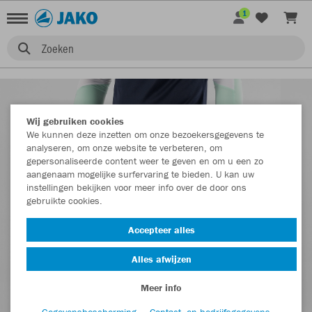
1
Zoeken
Wij gebruiken cookies
We kunnen deze inzetten om onze bezoekersgegevens te
analyseren, om onze website te verbeteren, om
gepersonaliseerde content weer te geven en om u een zo
aangenaam mogelijke surfervaring te bieden. U kan uw
instellingen bekijken voor meer info over de door ons
gebruikte cookies.
Accepteer alles
Alles afwijzen
Meer info
Gegevensbescherming
Contact- en bedrijfsgegevens