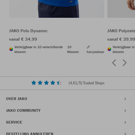
JAKO Polo Dynamic
JAKO Polyest
vanaf € 34,99
vanaf € 39,9
Verkrijgbaar in 10 verschillende
10
Verkrijgbaar i
kleuren
Kleuren
Aanpasbaar
kleuren
(
4,61
/5) Trusted Shops
OVER JAKO
JAKO COMMUNITY
SERVICE
BESTELLING ANNULEREN