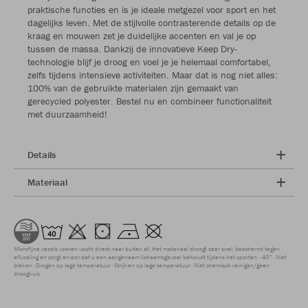
praktische functies en is je ideale metgezel voor sport en het
dagelijks leven. Met de stijlvolle contrasterende details op de
kraag en mouwen zet je duidelijke accenten en val je op
tussen de massa. Dankzij de innovatieve Keep Dry-
technologie blijf je droog en voel je je helemaal comfortabel,
zelfs tijdens intensieve activiteiten. Maar dat is nog niet alles:
100% van de gebruikte materialen zijn gemaakt van
gerecycled polyester. Bestel nu en combineer functionaliteit
met duurzaamheid!
Details
Materiaal
Microfijne vezels voeren vocht direct naar buiten af. Het materiaal droogt zeer snel, beschermt tegen
afkoeling en zorgt ervoor dat u een aangenaam lichaamsgevoel behoudt tijdens het sporten.
40°
Niet
bleken
Drogen op lage temperatuur
Strijken op lage temperatuur
Niet chemisch reinigen/geen
droogkuis