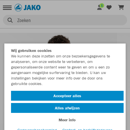
1
Zoeken
Wij gebruiken cookies
We kunnen deze inzetten om onze bezoekersgegevens te
analyseren, om onze website te verbeteren, om
gepersonaliseerde content weer te geven en om u een zo
aangenaam mogelijke surfervaring te bieden. U kan uw
instellingen bekijken voor meer info over de door ons
gebruikte cookies.
Accepteer alles
Alles afwijzen
Meer info
Gegevensbescherming
Contact- en bedrijfsgegevens