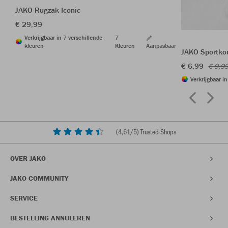
JAKO Rugzak Iconic
€ 29,99
Verkrijgbaar in 7 verschillende
7
kleuren
Kleuren
Aanpasbaar
JAKO Sportkou
€ 6,99
€ 9,9
Verkrijgbaar i
(
4,61
/5) Trusted Shops
OVER JAKO
JAKO COMMUNITY
SERVICE
BESTELLING ANNULEREN