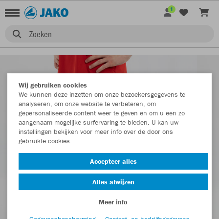
1
Zoeken
Wij gebruiken cookies
We kunnen deze inzetten om onze bezoekersgegevens te
analyseren, om onze website te verbeteren, om
gepersonaliseerde content weer te geven en om u een zo
aangenaam mogelijke surfervaring te bieden. U kan uw
instellingen bekijken voor meer info over de door ons
gebruikte cookies.
Accepteer alles
Alles afwijzen
Meer info
Gegevensbescherming
Contact- en bedrijfsgegevens