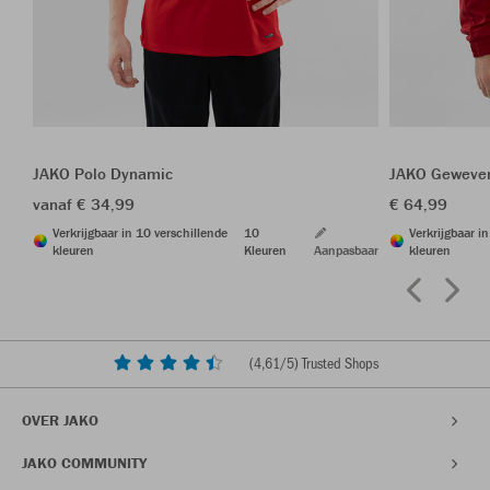
JAKO Polo Dynamic
JAKO Geweven
vanaf € 34,99
€ 64,99
Verkrijgbaar in 10 verschillende
10
Verkrijgbaar i
kleuren
Kleuren
Aanpasbaar
kleuren
(
4,61
/5) Trusted Shops
OVER JAKO
JAKO COMMUNITY