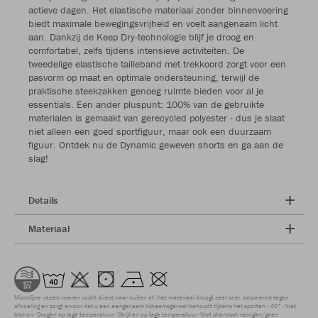
actieve dagen. Het elastische materiaal zonder binnenvoering
biedt maximale bewegingsvrijheid en voelt aangenaam licht
aan. Dankzij de Keep Dry-technologie blijf je droog en
comfortabel, zelfs tijdens intensieve activiteiten. De
tweedelige elastische tailleband met trekkoord zorgt voor een
pasvorm op maat en optimale ondersteuning, terwijl de
praktische steekzakken genoeg ruimte bieden voor al je
essentials. Een ander pluspunt: 100% van de gebruikte
materialen is gemaakt van gerecycled polyester - dus je slaat
niet alleen een goed sportfiguur, maar ook een duurzaam
figuur. Ontdek nu de Dynamic geweven shorts en ga aan de
slag!
Details
Materiaal
Microfijne vezels voeren vocht direct naar buiten af. Het materiaal droogt zeer snel, beschermt tegen
afkoeling en zorgt ervoor dat u een aangenaam lichaamsgevoel behoudt tijdens het sporten.
40°
Niet
bleken
Drogen op lage temperatuur
Strijken op lage temperatuur
Niet chemisch reinigen/geen