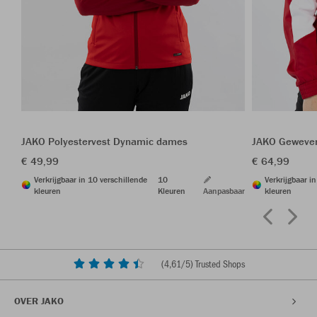
JAKO Polyestervest Dynamic dames
JAKO Geweven
€ 49,99
€ 64,99
Verkrijgbaar in 10 verschillende
10
Verkrijgbaar i
kleuren
Kleuren
Aanpasbaar
kleuren
(
4,61
/5) Trusted Shops
OVER JAKO