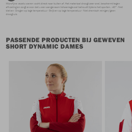
Microfijne vezels voeren vocht direct naar buiten af. Het materiaal droogt zeer snel, beschermt tegen
afkoeling en zorgt ervoor dat u een aangenaam lichaamsgevoel behoudt tijdens het sporten.
40°
Niet
bleken
Drogen op lage temperatuur
Strijken op lage temperatuur
Niet chemisch reinigen/geen
droogkuis
PASSENDE PRODUCTEN BIJ GEWEVEN
SHORT DYNAMIC DAMES