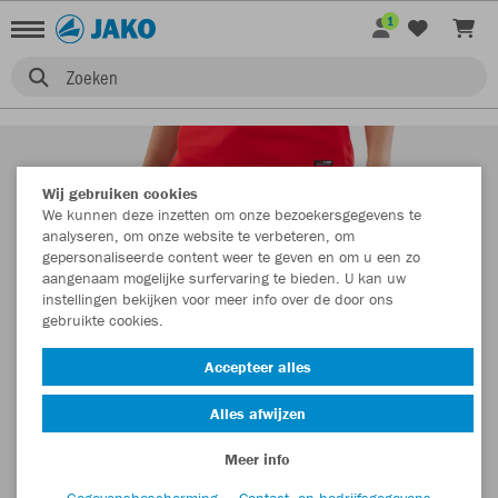
1
Zoeken
Wij gebruiken cookies
We kunnen deze inzetten om onze bezoekersgegevens te
analyseren, om onze website te verbeteren, om
gepersonaliseerde content weer te geven en om u een zo
aangenaam mogelijke surfervaring te bieden. U kan uw
instellingen bekijken voor meer info over de door ons
gebruikte cookies.
Accepteer alles
Alles afwijzen
Meer info
Gegevensbescherming
Contact- en bedrijfsgegevens