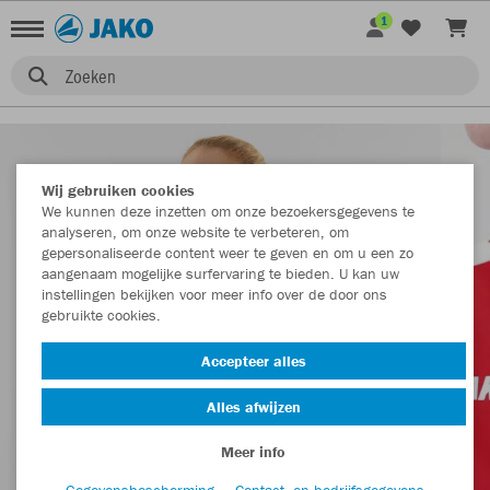
1
Zoeken
Wij gebruiken cookies
We kunnen deze inzetten om onze bezoekersgegevens te
analyseren, om onze website te verbeteren, om
gepersonaliseerde content weer te geven en om u een zo
aangenaam mogelijke surfervaring te bieden. U kan uw
instellingen bekijken voor meer info over de door ons
gebruikte cookies.
Accepteer alles
Alles afwijzen
Meer info
Gegevensbescherming
Contact- en bedrijfsgegevens