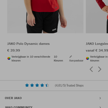
JAKO Polo Dynamic dames
JAKO Longsle
€ 39,99
vanaf € 34,9
Verkrijgbaar in 10 verschillende
10
Verkrijgbaar i
kleuren
Kleuren
Aanpasbaar
kleuren
(
4,61
/5) Trusted Shops
OVER JAKO
JAKO COMMUNITY