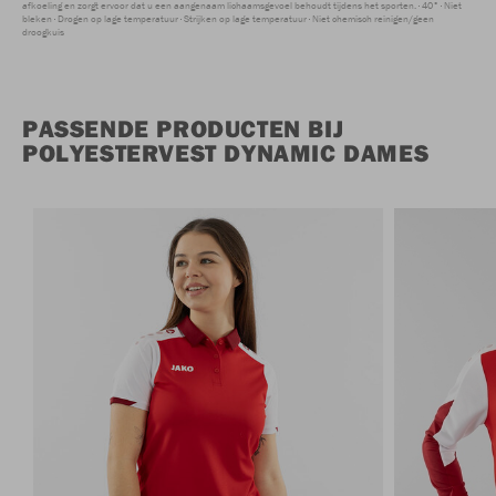
afkoeling en zorgt ervoor dat u een aangenaam lichaamsgevoel behoudt tijdens het sporten.
40°
Niet
bleken
Drogen op lage temperatuur
Strijken op lage temperatuur
Niet chemisch reinigen/geen
droogkuis
PASSENDE PRODUCTEN BIJ
POLYESTERVEST DYNAMIC DAMES