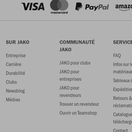
SUR JAKO
COMMUNAUTÉ
SERVIC
JAKO
Entreprise
FAQ
JAKO pour clubs
Carrière
Infos sur l
JAKO pour
matériau
Durabilité
entreprises
Tableaux d
Clubs
JAKO pour
Expéditio
Newsblog
revendeurs
Retours &
Médias
Trouver un revendeur
réclamati
Ouvrir un Teamshop
Catalogu
téléchar
Contact