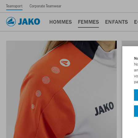
Teamsport
Corporate Teamwear
HOMMES
FEMMES
ENFANTS
E
No
No
am
vo
pa