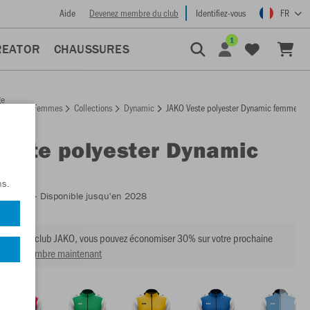
Aide
Devenez membre du club
Identifiez-vous
FR
1
REATOR
CHAUSSURES
ge
Femmes
Collections
Dynamic
JAKO Veste polyester Dynamic femmes
ccueil
Veste polyester Dynamic
es
ns.
:
9370D
- Disponible jusqu'en 2028
mbre du club JAKO, vous pouvez économiser 30% sur votre prochaine
venir membre maintenant