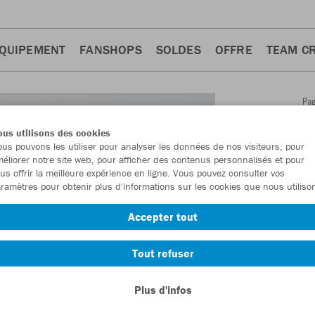
QUIPEMENT
FANSHOPS
SOLDES
OFFRE
TEAM C
Pa
Retour
d'a
us utilisons des cookies
JAKO
us pouvons les utiliser pour analyser les données de nos visiteurs, pour
éliorer notre site web, pour afficher des contenus personnalisés et pour
femm
us offrir la meilleure expérience en ligne. Vous pouvez consulter vos
ramètres pour obtenir plus d'informations sur les cookies que nous utiliso
Numéro d’article
Accepter tout
En tant que me
Tout refuser
commande.
De
Plus d'infos