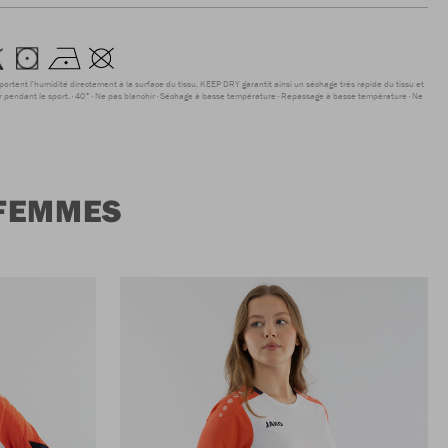
sportent l'humidité directement à la surface du tissu. KEEP DRY garantit ainsi un séchage très rapide du tissu et
r pendant le sport.
40°
Ne pas blanchir
Séchage à basse température
Repassage à basse température
Ne
 FEMMES