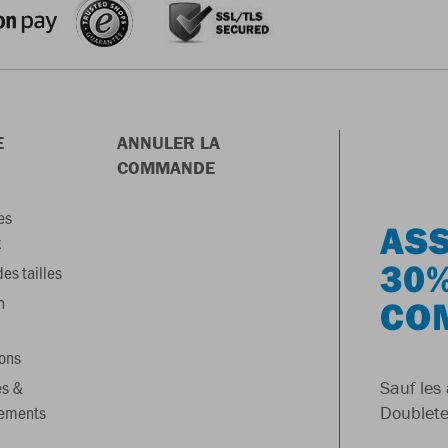
E
ANNULER LA
COMMANDE
es
ASS
x
30%
es tailles
n
CO
ons
es &
Sauf les 
gements
Doublete