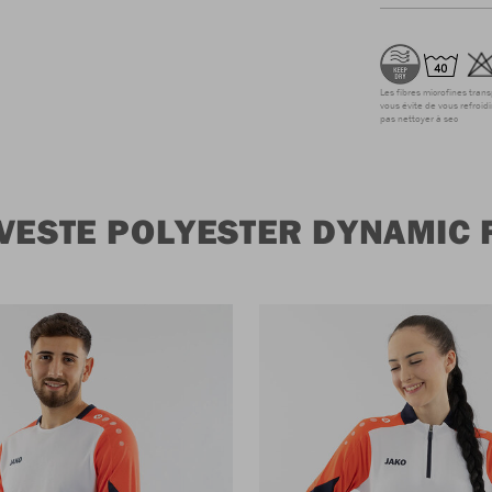
Les fibres microfines tran
vous évite de vous refroidi
pas nettoyer à sec
 VESTE POLYESTER DYNAMIC