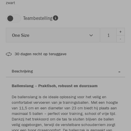
zwart
Teambestelling
+
One Size
-
30 dagen recht op teruggave
Beschrijving
Ballenslang – Praktisch, robuust en duurzaam
De ballenslang is de ideale oplossing voor het veilig en
comfortabel vervoeren van je trainingsballen. Met een hoogte
van 11,5 cm en een diameter van 23 cm biedt hij plaats aan
maximaal 5 ballen – perfect voor training, school of vrije tijd.
Dankzij het trekkoord om de tas te sluiten blijven de ballen
veilig opgeborgen, terwijl de verstelbare schouderriem zorgt
voor een hoog draagcomfort. De ballenzak is gemaakt van