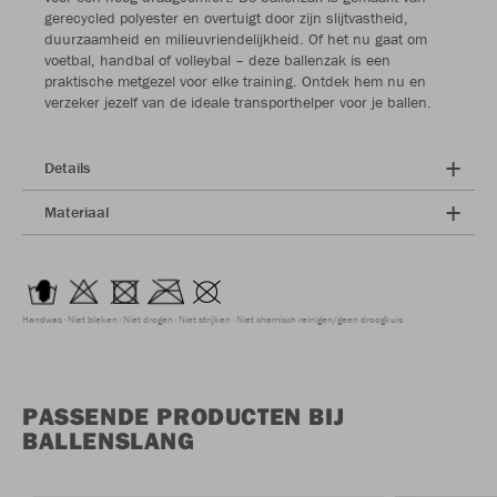
gerecycled polyester en overtuigt door zijn slijtvastheid,
duurzaamheid en milieuvriendelijkheid. Of het nu gaat om
voetbal, handbal of volleybal – deze ballenzak is een
praktische metgezel voor elke training. Ontdek hem nu en
verzeker jezelf van de ideale transporthelper voor je ballen.
Details
Materiaal
Handwas
Niet bleken
Niet drogen
Niet strijken
Niet chemisch reinigen/geen droogkuis
PASSENDE PRODUCTEN BIJ
BALLENSLANG