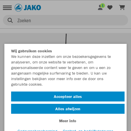
1
Zoeken
Wij gebruiken cookies
We kunnen deze inzetten om onze bezoekersgegevens te
analyseren, om onze website te verbeteren, om
gepersonaliseerde content weer te geven en om u een zo
aangenaam mogelijke surfervaring te bieden. U kan uw
instellingen bekijken voor meer info over de door ons
gebruikte cookies.
Accepteer alles
Alles afwijzen
Meer info
Gegevensbescherming
Contact- en bedrijfsgegevens